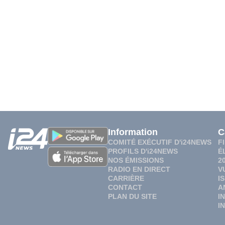
Information
C
COMITÉ EXÉCUTIF D'i24NEWS
F
PROFILS D'i24NEWS
É
NOS ÉMISSIONS
2
RADIO EN DIRECT
V
CARRIÈRE
I
CONTACT
A
PLAN DU SITE
I
I