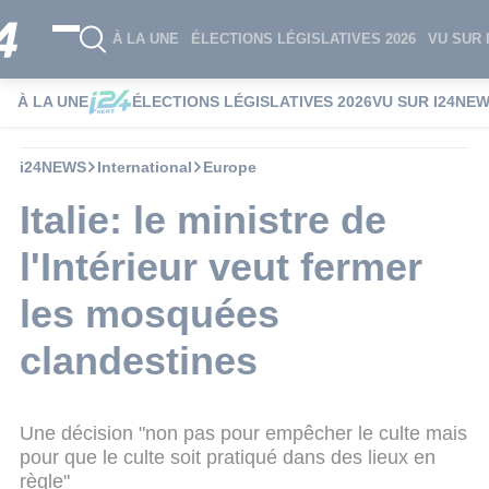
À LA UNE
ÉLECTIONS LÉGISLATIVES 2026
VU SUR 
À LA UNE
ÉLECTIONS LÉGISLATIVES 2026
VU SUR I24NE
i24NEWS
International
Europe
Italie: le ministre de
l'Intérieur veut fermer
les mosquées
clandestines
Une décision "non pas pour empêcher le culte mais
pour que le culte soit pratiqué dans des lieux en
règle"