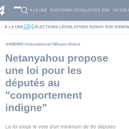
À LA UNE
ÉLECTIONS LÉGISLATIVES 2026
VU SUR 
À LA UNE
ÉLECTIONS LÉGISLATIVES 2026
VU SUR I24NE
i24NEWS
International
Moyen-Orient
Netanyahou propose
une loi pour les
députés au
"comportement
indigne"
La loi exige le vote d'un minimum de 90 députés