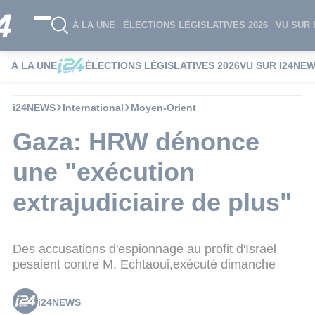
À LA UNE
ÉLECTIONS LÉGISLATIVES 2026
VU SUR 
À LA UNE
ÉLECTIONS LÉGISLATIVES 2026
VU SUR I24NE
i24NEWS
International
Moyen-Orient
Gaza: HRW dénonce
une "exécution
extrajudiciaire de plus"
Des accusations d'espionnage au profit d'Israël
pesaient contre M. Echtaoui,exécuté dimanche
i24NEWS