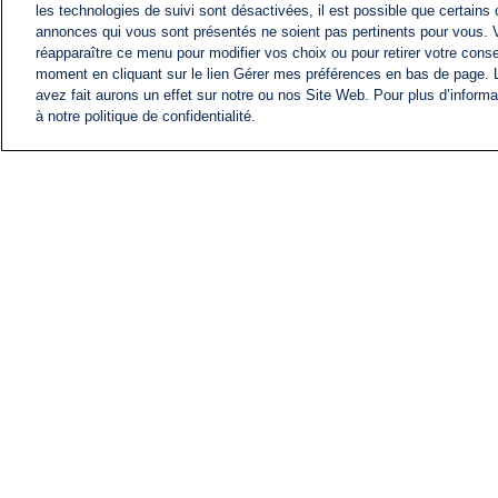
les technologies de suivi sont désactivées, il est possible que certains
annonces qui vous sont présentés ne soient pas pertinents pour vous. 
réapparaître ce menu pour modifier vos choix ou pour retirer votre cons
moment en cliquant sur le lien Gérer mes préférences en bas de page.
avez fait aurons un effet sur notre ou nos Site Web. Pour plus d’informa
à notre politique de confidentialité.
ACTU
FIL INFO
Information
COMITÉ EXÉCUTIF D'
PROFILS D'i24NEWS
NOS ÉMISSIONS
RADIO EN DIRECT
CARRIÈRE
CONTACT
PLAN DU SITE