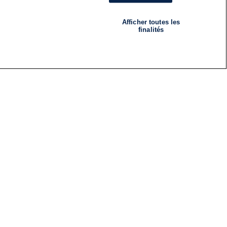
Afficher toutes les
finalités
RADIO
ÉMISSIONS
Nous suivre
ES
S'INSCRIRE À LA NEWSLETTER
ES
CES