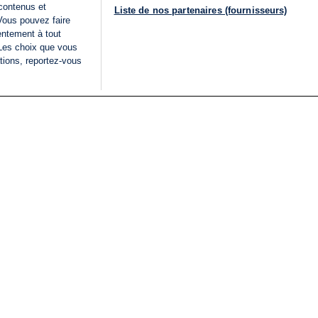
 contenus et
Liste de nos partenaires (fournisseurs)
Vous pouvez faire
entement à tout
 Les choix que vous
tions, reportez-vous
DIRECT
Categories
Juridique
i24NEWS
FIL INFO
CONDITIONS GÉNÉRAL
ÉLECTIONS LÉGISLATIVES
D'UTILISATION
2026
POLITIQUE DE
VU SUR I24NEWS
CONFIDENTIALITÉ
ISRAËL EN GUERRE
CONDITIONS GÉNÉRAL
ANALYSE
PUBLICITAIRE
INTERNATIONAL
DÉCLARATION
INNOV'NATION
D'ACCESSIBILITÉ
GÉRER MES PRÉFÉREN
LISTE DES COOKIES