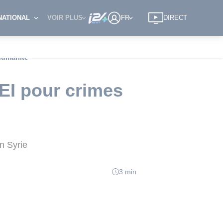
NATIONAL
VOIR PLUS
FR
DIRECT
'humanité
'EI pour crimes
en Syrie
3 min