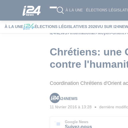
À LA UNE
ÉLECTIONS LÉGISLATI
À LA UNE
ÉLECTIONS LÉGISLATIVES 2026
VU SUR I24NE
i24NEWS
International
Moyen-Orient
Chrétiens: une 
contre l'humani
Coordination Chrétiens d'Orient ac
i24NEWS
11 février 2016 à 13:28
dernière modifi
■
Google News
Suivez-nous