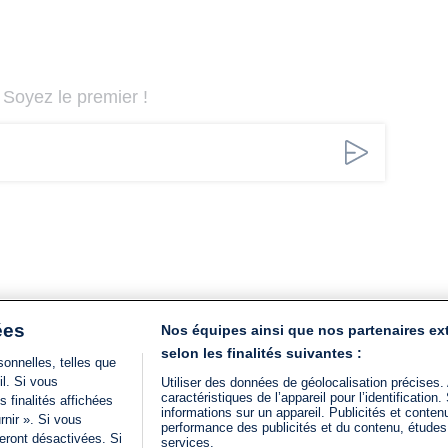
Soyez le premier !
ées
Nos équipes ainsi que nos partenaires ex
selon les finalités suivantes :
onnelles, telles que
il. Si vous
Utiliser des données de géolocalisation précises.
caractéristiques de l’appareil pour l’identificatio
 finalités affichées
informations sur un appareil. Publicités et conte
rnir ». Si vous
performance des publicités et du contenu, étude
eront désactivées. Si
services.