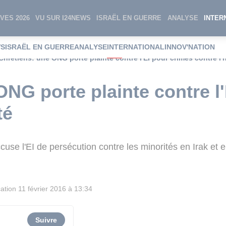
VES 2026
VU SUR I24NEWS
ISRAËL EN GUERRE
ANALYSE
INTER
WS
ISRAËL EN GUERRE
ANALYSE
INTERNATIONAL
INNOV'NATION
Chrétiens: une ONG porte plainte contre l'EI pour crimes contre l
ONG porte plainte contre l
té
cuse l'EI de persécution contre les minorités en Irak et 
cation
11 février 2016 à 13:34
Suivre