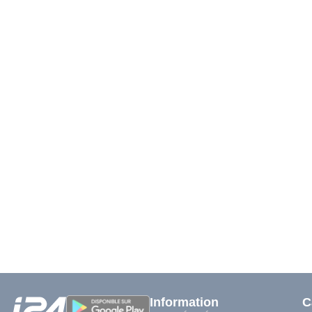
Information
C