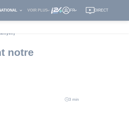
NATIONAL
VOIR PLUS
FR
DIRECT
Haniyeh)
t notre
3 min