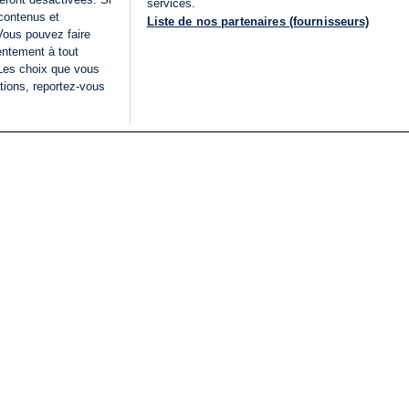
services.
 contenus et
Liste de nos partenaires (fournisseurs)
Vous pouvez faire
entement à tout
 Les choix que vous
tions, reportez-vous
DIRECT
Categories
Juridique
i24NEWS
FIL INFO
CONDITIONS GÉNÉRAL
ÉLECTIONS LÉGISLATIVES
D'UTILISATION
2026
POLITIQUE DE
VU SUR I24NEWS
CONFIDENTIALITÉ
ISRAËL EN GUERRE
CONDITIONS GÉNÉRAL
ANALYSE
PUBLICITAIRE
INTERNATIONAL
DÉCLARATION
INNOV'NATION
D'ACCESSIBILITÉ
GÉRER MES PRÉFÉREN
LISTE DES COOKIES