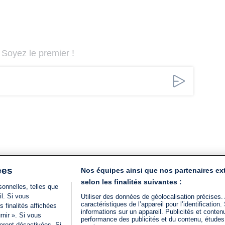
Soyez le premier !
ées
Nos équipes ainsi que nos partenaires ex
selon les finalités suivantes :
onnelles, telles que
il. Si vous
Utiliser des données de géolocalisation précises.
caractéristiques de l’appareil pour l’identificatio
 finalités affichées
informations sur un appareil. Publicités et conte
rnir ». Si vous
performance des publicités et du contenu, étude
eront désactivées. Si