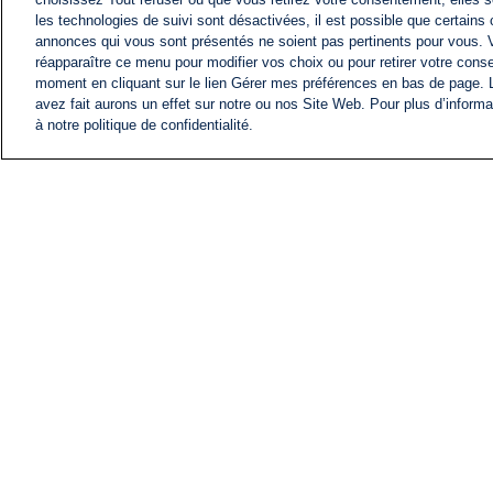
les technologies de suivi sont désactivées, il est possible que certains
annonces qui vous sont présentés ne soient pas pertinents pour vous. 
réapparaître ce menu pour modifier vos choix ou pour retirer votre cons
moment en cliquant sur le lien Gérer mes préférences en bas de page.
avez fait aurons un effet sur notre ou nos Site Web. Pour plus d’informa
à notre politique de confidentialité.
ACTU
FIL INFO
Information
COMITÉ EXÉCUTIF D'
PROFILS D'i24NEWS
NOS ÉMISSIONS
RADIO EN DIRECT
CARRIÈRE
CONTACT
PLAN DU SITE