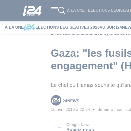
À LA UNE
ÉLECTIONS LÉGISLATI
À LA UNE
ÉLECTIONS LÉGISLATIVES 2026
VU SUR I24NE
i24NEWS
International
Moyen-Orient
Gaza: "les fusil
engagement" (H
Le chef du Hamas souhaite qu'Israë
i24NEWS
15 avril 2016 à 22:24
dernière modificat
■
Google News
Suivez-nous