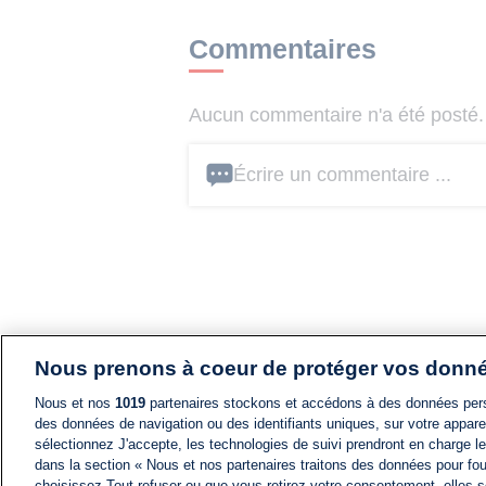
Commentaires
Aucun commentaire n'a été posté. 
Écrire un commentaire ...
Nous prenons à coeur de protéger vos donn
Nous et nos
1019
partenaires stockons et accédons à des données pers
des données de navigation ou des identifiants uniques, sur votre appare
sélectionnez J'accepte, les technologies de suivi prendront en charge les
dans la section « Nous et nos partenaires traitons des données pour fou
choisissez Tout refuser ou que vous retirez votre consentement, elles s