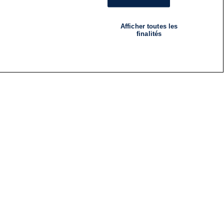
Afficher toutes les
finalités
RADIO
ÉMISSIONS
Nous suivre
ES
S'INSCRIRE À LA NEWSLETTER
ES
CES