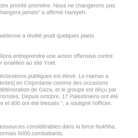
notre priorité première. Nous ne changerons pas
changera jamais" a affirmé Haniyeh.
raélienne a révélé jeudi quelques plans
ons entreprendre une action offensive contre
er israélien au site Ynet.
déclarations publiques est élevé. Le Hamas a
olentes] en Cisjordanie comme des occasions
étérioration de Gaza, et le groupe est déçu par
roristes. Depuis octobre, 17 Palestiniens ont été
 et 800 ont été blessés ", a souligné l'officier.
 ressources considérables dans la force Nukhba,
sormais 5000 combattants.