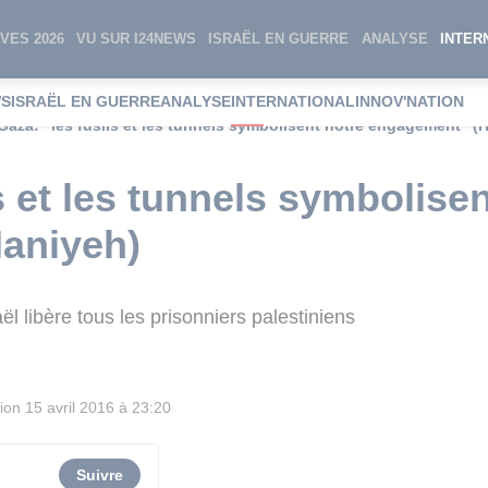
VES 2026
VU SUR I24NEWS
ISRAËL EN GUERRE
ANALYSE
INTER
WS
ISRAËL EN GUERRE
ANALYSE
INTERNATIONAL
INNOV'NATION
Gaza: "les fusils et les tunnels symbolisent notre engagement" (
s et les tunnels symbolisen
aniyeh)
l libère tous les prisonniers palestiniens
ion
15 avril 2016 à 23:20
Suivre