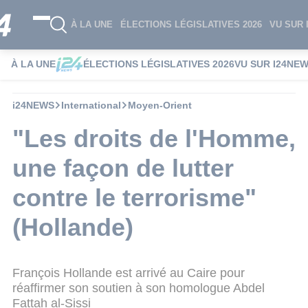
À LA UNE
ÉLECTIONS LÉGISLATIVES 2026
VU SUR 
À LA UNE
ÉLECTIONS LÉGISLATIVES 2026
VU SUR I24NE
i24NEWS
International
Moyen-Orient
"Les droits de l'Homme,
une façon de lutter
contre le terrorisme"
(Hollande)
François Hollande est arrivé au Caire pour
réaffirmer son soutien à son homologue Abdel
Fattah al-Sissi