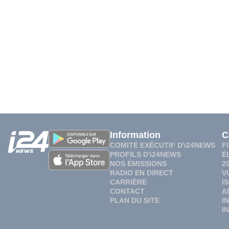
Information
C
COMITÉ EXÉCUTIF D'i24NEWS
F
PROFILS D'i24NEWS
É
NOS ÉMISSIONS
2
RADIO EN DIRECT
V
CARRIÈRE
I
CONTACT
A
PLAN DU SITE
I
I