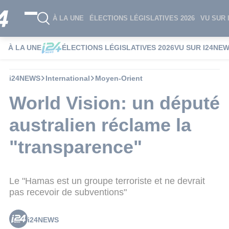
À LA UNE
ÉLECTIONS LÉGISLATIVES 2026
VU SUR 
À LA UNE
ÉLECTIONS LÉGISLATIVES 2026
VU SUR I24NE
i24NEWS
International
Moyen-Orient
World Vision: un député
australien réclame la
"transparence"
Le "Hamas est un groupe terroriste et ne devrait
pas recevoir de subventions"
i24NEWS