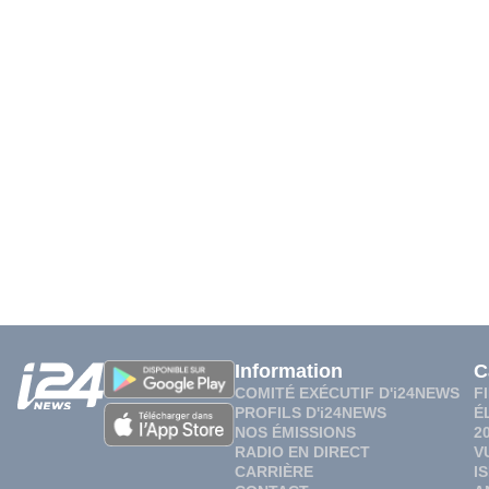
Information
C
COMITÉ EXÉCUTIF D'i24NEWS
F
PROFILS D'i24NEWS
É
NOS ÉMISSIONS
2
RADIO EN DIRECT
V
CARRIÈRE
I