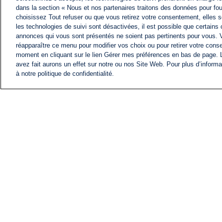
dans la section « Nous et nos partenaires traitons des données pour fou
choisissez Tout refuser ou que vous retirez votre consentement, elles s
les technologies de suivi sont désactivées, il est possible que certains
annonces qui vous sont présentés ne soient pas pertinents pour vous. 
réapparaître ce menu pour modifier vos choix ou pour retirer votre cons
moment en cliquant sur le lien Gérer mes préférences en bas de page.
avez fait aurons un effet sur notre ou nos Site Web. Pour plus d’informa
à notre politique de confidentialité.
ACTU
FIL INFO
Information
COMITÉ EXÉCUTIF D'
PROFILS D'i24NEWS
NOS ÉMISSIONS
RADIO EN DIRECT
CARRIÈRE
CONTACT
PLAN DU SITE