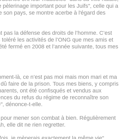
pèlerinage important pour les Juifs", celle qui a
 son pays, se montre acerbe à l'égard des
ent pas la défense des droits de l’homme. C’est
s toléré les activités de l’ONG que mes amis et
été fermé en 2008 et l’année suivante, tous mes
oment-là, ce n’est pas moi mais mon mari et ma
t dû faire de la prison. Tous mes biens, y compris
parents, ont été confisqués et vendus aux
ences du refus du régime de reconnaître son
, dénonce-t-elle.
ut pour mener son combat à bien. Régulièrement
 elle dit ne rien regretter.
 fois, je mènerais exactement la même vie",