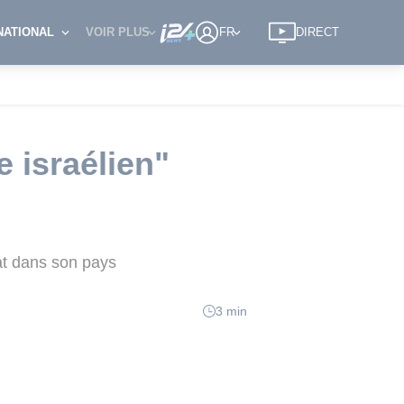
NATIONAL
VOIR PLUS
FR
DIRECT
e israélien"
at dans son pays
3 min