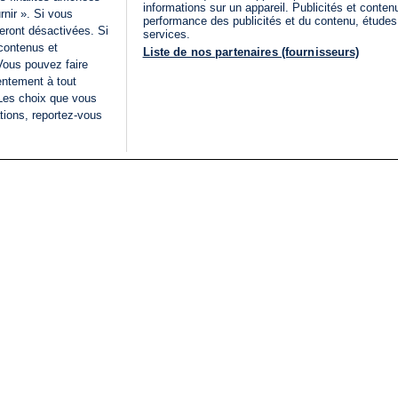
informations sur un appareil. Publicités et conte
rnir ». Si vous
performance des publicités et du contenu, étude
eront désactivées. Si
services.
 contenus et
Liste de nos partenaires (fournisseurs)
Vous pouvez faire
entement à tout
 Les choix que vous
tions, reportez-vous
DIRECT
Categories
Juridique
i24NEWS
FIL INFO
CONDITIONS GÉNÉRAL
ÉLECTIONS LÉGISLATIVES
D'UTILISATION
2026
POLITIQUE DE
VU SUR I24NEWS
CONFIDENTIALITÉ
ISRAËL EN GUERRE
CONDITIONS GÉNÉRAL
ANALYSE
PUBLICITAIRE
INTERNATIONAL
DÉCLARATION
INNOV'NATION
D'ACCESSIBILITÉ
GÉRER MES PRÉFÉREN
LISTE DES COOKIES