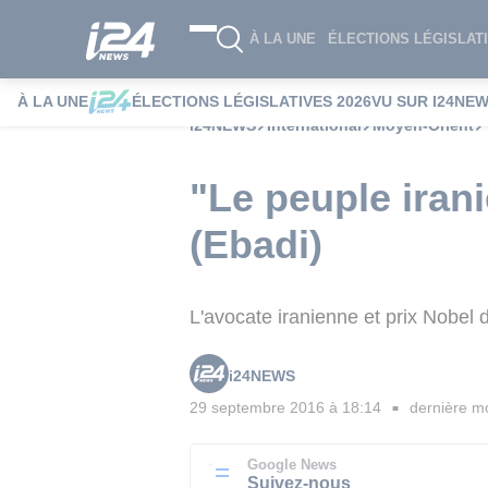
À LA UNE
ÉLECTIONS LÉGISLATI
À LA UNE
ÉLECTIONS LÉGISLATIVES 2026
VU SUR I24NE
i24NEWS
International
Moyen-Orient
"Le peuple irani
(Ebadi)
L'avocate iranienne et prix Nobel
i24NEWS
29 septembre 2016 à 18:14
dernière mo
■
Google News
Suivez-nous