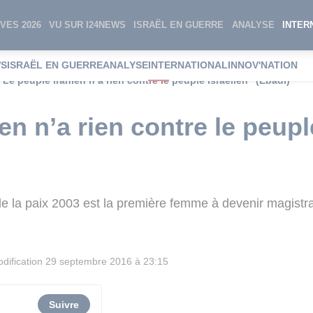
VES 2026
VU SUR I24NEWS
ISRAËL EN GUERRE
ANALYSE
INTER
WS
ISRAËL EN GUERRE
ANALYSE
INTERNATIONAL
INNOV'NATION
"Le peuple iranien n’a rien contre le peuple israélien" (Ebadi)
en n’a rien contre le peupl
 de la paix 2003 est la première femme à devenir magistr
dification
29 septembre 2016 à 23:15
Suivre