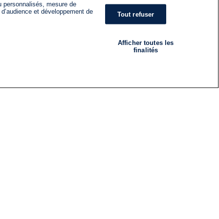
nu personnalisés, mesure de
s d’audience et développement de
Tout refuser
Afficher toutes les
finalités
RADIO
ÉMISSIONS
Nous suivre
ES
S'INSCRIRE À LA NEWSLETTER
ES
CES