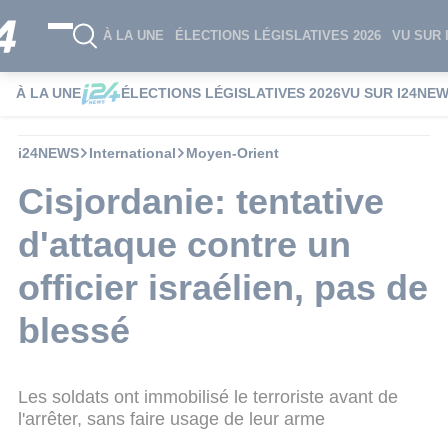
À LA UNE
ÉLECTIONS LÉGISLATIVES 2026
VU SUR 
À LA UNE
ÉLECTIONS LÉGISLATIVES 2026
VU SUR I24NE
i24NEWS
International
Moyen-Orient
Cisjordanie: tentative
d'attaque contre un
officier israélien, pas de
blessé
Les soldats ont immobilisé le terroriste avant de
l'arrêter, sans faire usage de leur arme