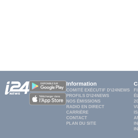
Information
C
COMITÉ EXÉCUTIF D'i24NEWS
F
PROFILS D'i24NEWS
É
NOS ÉMISSIONS
2
RADIO EN DIRECT
V
CARRIÈRE
I
CONTACT
A
PLAN DU SITE
I
I