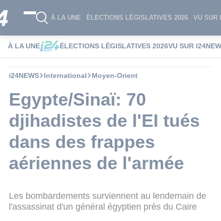
À LA UNE
ÉLECTIONS LÉGISLATIVES 2026
VU SUR 
À LA UNE
ÉLECTIONS LÉGISLATIVES 2026
VU SUR I24NE
i24NEWS
International
Moyen-Orient
Egypte/Sinaï: 70
djihadistes de l'EI tués
dans des frappes
aériennes de l'armée
Les bombardements surviennent au lendemain de
l'assassinat d'un général égyptien près du Caire