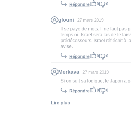
0
0
Répondre
glouni
27 mars 2019
Il se paye de mots. Il ne faut pas pr
temps où Israël sera las de le lais
prédécesseurs. Israël réfléchit à l
avise.
0
0
Répondre
Merkava
27 mars 2019
Si on suit sa logique, le Japon a 
0
0
Répondre
Lire plus