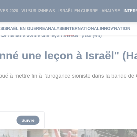
VES 2026
VU SUR I24NEWS
ISRAËL EN GUERRE
ANALYSE
INTER
WS
ISRAËL EN GUERRE
ANALYSE
INTERNATIONAL
INNOV'NATION
"Le Hamas a donné une leçon à Israël" (Haniyeh)
né une leçon à Israël" (H
ribué à mettre fin à l'arrogance sioniste dans la bande de
Suivre