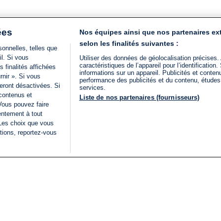
ées
Nos équipes ainsi que nos partenaires ex
selon les finalités suivantes :
onnelles, telles que
il. Si vous
Utiliser des données de géolocalisation précises.
caractéristiques de l’appareil pour l’identificatio
 finalités affichées
informations sur un appareil. Publicités et conte
rnir ». Si vous
performance des publicités et du contenu, étude
eront désactivées. Si
services.
 contenus et
Liste de nos partenaires (fournisseurs)
Vous pouvez faire
entement à tout
 Les choix que vous
tions, reportez-vous
DIRECT
Categories
Juridique
i24NEWS
FIL INFO
CONDITIONS GÉNÉRAL
ÉLECTIONS LÉGISLATIVES
D'UTILISATION