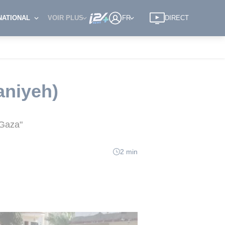
NATIONAL
VOIR PLUS
FR
DIRECT
aniyeh)
 Gaza"
2 min