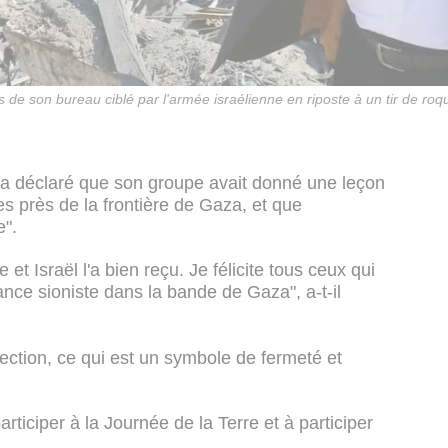
e son bureau ciblé par l'armée israélienne en riposte à un tir de roque
a déclaré que son groupe avait donné une leçon
es près de la frontière de Gaza, et que
e".
t Israël l'a bien reçu. Je félicite tous ceux qui
gance sioniste dans la bande de Gaza", a-t-il
rection, ce qui est un symbole de fermeté et
articiper à la Journée de la Terre et à participer