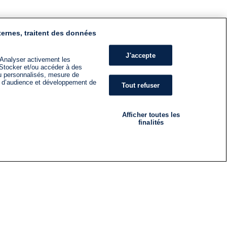
ternes, traitent des données
J'accepte
 Analyser activement les
n. Stocker et/ou accéder à des
nu personnalisés, mesure de
s d’audience et développement de
Tout refuser
Afficher toutes les
finalités
RADIO
ÉMISSIONS
Nous suivre
ES
S'INSCRIRE À LA NEWSLETTER