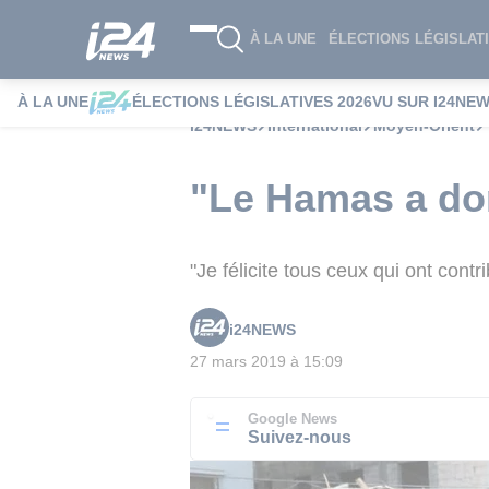
À LA UNE
ÉLECTIONS LÉGISLATI
À LA UNE
ÉLECTIONS LÉGISLATIVES 2026
VU SUR I24NE
i24NEWS
International
Moyen-Orient
"Le Hamas a don
"Je félicite tous ceux qui ont cont
i24NEWS
27 mars 2019 à 15:09
Google News
Suivez-nous