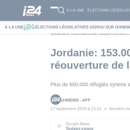
À LA UNE
ÉLECTIONS LÉGISLATI
À LA UNE
ÉLECTIONS LÉGISLATIVES 2026
VU SUR I24NE
i24NEWS
International
Moyen-Orient
Jordanie: 153.0
réouverture de 
Plus de 650.000 réfugiés syriens 
i24NEWS - AFP
17 septembre 2019 à 13:21
dernière mo
■
Google News
Suivez-nous