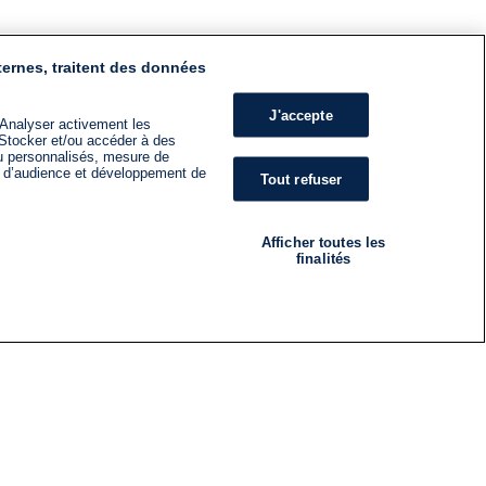
ternes, traitent des données
J'accepte
 Analyser activement les
n. Stocker et/ou accéder à des
nu personnalisés, mesure de
s d’audience et développement de
Tout refuser
Afficher toutes les
finalités
RADIO
ÉMISSIONS
Nous suivre
ES
S'INSCRIRE À LA NEWSLETTER