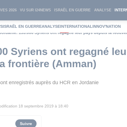
VES 2026
VU SUR I24NEWS
ISRAËL EN GUERRE
ANALYSE
INTER
WS
ISRAËL EN GUERRE
ANALYSE
INTERNATIONAL
INNOV'NATION
Jordanie: 153.000 Syriens ont regagné leur pays depuis la réouver
00 Syriens ont regagné leu
la frontière (Amman)
sont enregistrés auprès du HCR en Jordanie
dification
18 septembre 2019 à 18:40
Suivre