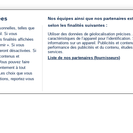
ées
Nos équipes ainsi que nos partenaires ex
selon les finalités suivantes :
onnelles, telles que
il. Si vous
Utiliser des données de géolocalisation précises.
caractéristiques de l’appareil pour l’identificatio
 finalités affichées
informations sur un appareil. Publicités et conte
rnir ». Si vous
performance des publicités et du contenu, étude
eront désactivées. Si
services.
 contenus et
Liste de nos partenaires (fournisseurs)
Vous pouvez faire
entement à tout
 Les choix que vous
tions, reportez-vous
DIRECT
Categories
Juridique
i24NEWS
FIL INFO
CONDITIONS GÉNÉRAL
ÉLECTIONS LÉGISLATIVES
D'UTILISATION
2026
POLITIQUE DE