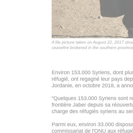
A file picture taken on August 22, 2017 sh
ceasefire brokered in the southern provin
Environ 153.000 Syriens, dont plusi
réfugié, ont regagné leur pays dep
Jordanie, en octobre 2018, a annon
"Quelques 153.000 Syriens sont re
frontière Jaber depuis sa réouvert
charge des réfugiés syriens au sei
Parmi eux, environ 33.000 disposa
commissariat de l'ONU aux réfugi