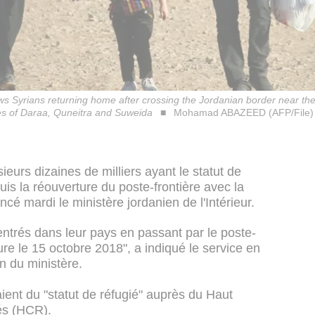
ows Syrians returning home after crossing the Jordanian border near th
ces of Daraa, Quneitra and Suweida
Mohamad ABAZEED (AFP/File)
eurs dizaines de milliers ayant le statut de
uis la réouverture du poste-frontière avec la
cé mardi le ministère jordanien de l'Intérieur.
ntrés dans leur pays en passant par le poste-
ure le 15 octobre 2018", a indiqué le service en
n du ministère.
ient du "statut de réfugié" auprès du Haut
és (HCR).