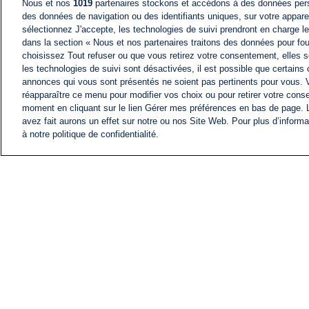
Nous et nos
1019
partenaires stockons et accédons à des données pers
des données de navigation ou des identifiants uniques, sur votre appare
sélectionnez J'accepte, les technologies de suivi prendront en charge les
dans la section « Nous et nos partenaires traitons des données pour fou
choisissez Tout refuser ou que vous retirez votre consentement, elles s
les technologies de suivi sont désactivées, il est possible que certains
annonces qui vous sont présentés ne soient pas pertinents pour vous. 
réapparaître ce menu pour modifier vos choix ou pour retirer votre cons
moment en cliquant sur le lien Gérer mes préférences en bas de page.
avez fait aurons un effet sur notre ou nos Site Web. Pour plus d’informa
à notre politique de confidentialité.
ACTU
FIL INFO
Information
COMITÉ EXÉCUTIF D'
PROFILS D'i24NEWS
NOS ÉMISSIONS
RADIO EN DIRECT
CARRIÈRE
CONTACT
PLAN DU SITE