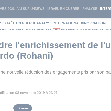
VES 2026
VU SUR I24NEWS
ISRAËL EN GUERRE
ANALYSE
INTER
WS
ISRAËL EN GUERRE
ANALYSE
INTERNATIONAL
INNOV'NATION
L'Iran va reprendre l'enrichissement de l'uranium dans son usine
ndre l'enrichissement de l
rdo (Rohani)
ne nouvelle réduction des engagements pris par son pa
ification
08 novembre 2019 à 23:21
Suivre