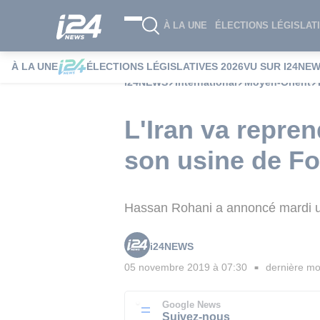
À LA UNE
ÉLECTIONS LÉGISLATI
À LA UNE
ÉLECTIONS LÉGISLATIVES 2026
VU SUR I24NE
i24NEWS
International
Moyen-Orient
L'Iran va repre
son usine de Fo
Hassan Rohani a annoncé mardi u
i24NEWS
05 novembre 2019 à 07:30
dernière mod
■
Google News
Suivez-nous