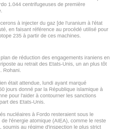
Fordo 1.044 centrifugeuses de première
e.
rons à injecter du gaz [de l'uranium à l'état
uté, en faisant référence au procédé utilisé pour
sotope 235 à partir de ces machines.
du plan de réduction des engagements iraniens en
iposte au retrait des Etats-Unis, un an plus tôt
M. Rohani.
ien était attendue, lundi ayant marqué
 60 jours donné par la République islamique à
nne pour l'aider à contourner les sanctions
part des Etats-Unis.
tés nucléaires à Fordo resteraient sous le
e de l'énergie atomique (AIEA), comme le reste
, soumis au régime d'inspection le plus strict