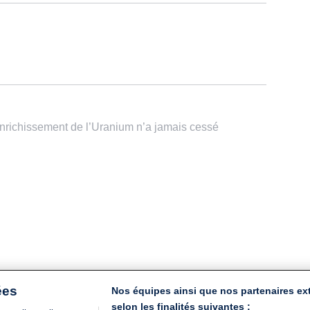
’enrichissement de l’Uranium n’a jamais cessé
ées
Nos équipes ainsi que nos partenaires ex
selon les finalités suivantes :