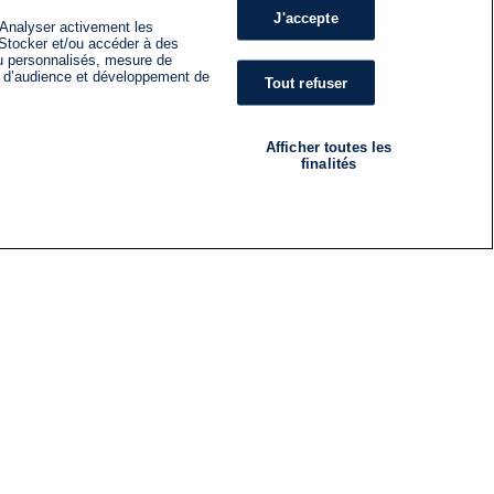
J'accepte
 Analyser activement les
n. Stocker et/ou accéder à des
nu personnalisés, mesure de
s d’audience et développement de
Tout refuser
Afficher toutes les
finalités
RADIO
ÉMISSIONS
Nous suivre
ES
S'INSCRIRE À LA NEWSLETTER
ES