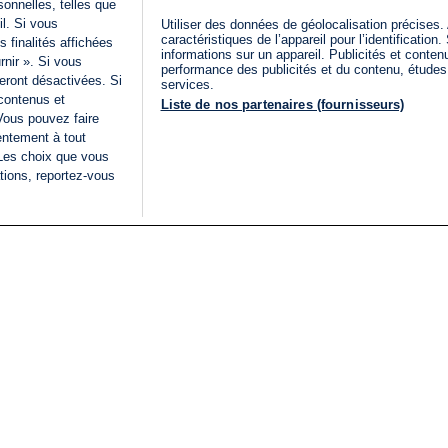
onnelles, telles que
il. Si vous
Utiliser des données de géolocalisation précises.
caractéristiques de l’appareil pour l’identificatio
 finalités affichées
informations sur un appareil. Publicités et conte
rnir ». Si vous
performance des publicités et du contenu, étude
eront désactivées. Si
services.
 contenus et
Liste de nos partenaires (fournisseurs)
Vous pouvez faire
entement à tout
 Les choix que vous
tions, reportez-vous
DIRECT
Categories
Juridique
i24NEWS
FIL INFO
CONDITIONS GÉNÉRAL
ÉLECTIONS LÉGISLATIVES
D'UTILISATION
2026
POLITIQUE DE
VU SUR I24NEWS
CONFIDENTIALITÉ
ISRAËL EN GUERRE
CONDITIONS GÉNÉRAL
ANALYSE
PUBLICITAIRE
INTERNATIONAL
DÉCLARATION
INNOV'NATION
D'ACCESSIBILITÉ