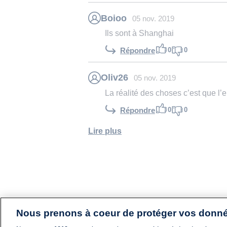
Boioo
05 nov. 2019
Ils sont à Shanghai
0
0
Répondre
Oliv26
05 nov. 2019
La réalité des choses c’est que l
0
0
Répondre
Lire plus
Nous prenons à coeur de protéger vos donn