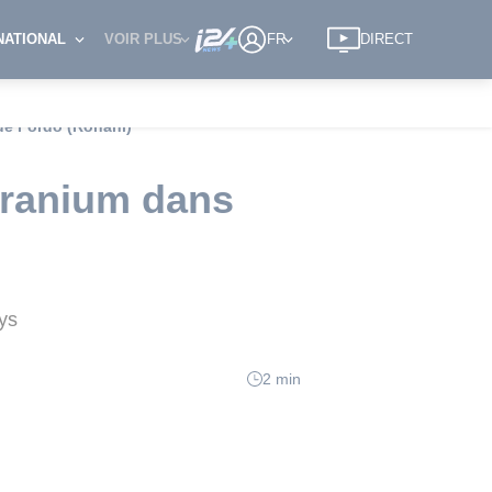
NATIONAL
VOIR PLUS
FR
DIRECT
 de Fordo (Rohani)
'uranium dans
ys
2 min