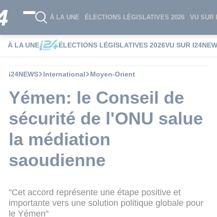
À LA UNE
ÉLECTIONS LÉGISLATIVES 2026
VU SUR 
À LA UNE
ÉLECTIONS LÉGISLATIVES 2026
VU SUR I24NE
i24NEWS
International
Moyen-Orient
Yémen: le Conseil de
sécurité de l'ONU salue
la médiation
saoudienne
"Cet accord représente une étape positive et
importante vers une solution politique globale pour
le Yémen"