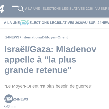
À LA UNE
ÉLECTIONS LÉGISLATIVES 2026
VU SUR 
À LA UNE
ÉLECTIONS LÉGISLATIVES 2026
VU SUR I24NE
i24NEWS
International
Moyen-Orient
Israël/Gaza: Mladenov
appelle à "la plus
grande retenue"
"Le Moyen-Orient n'a plus besoin de guerres"
i24NEWS
3 min