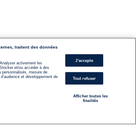
ternes, traitent des données
J'accepte
 Analyser activement les
n. Stocker et/ou accéder à des
nu personnalisés, mesure de
s d’audience et développement de
Tout refuser
Afficher toutes les
finalités
RADIO
ÉMISSIONS