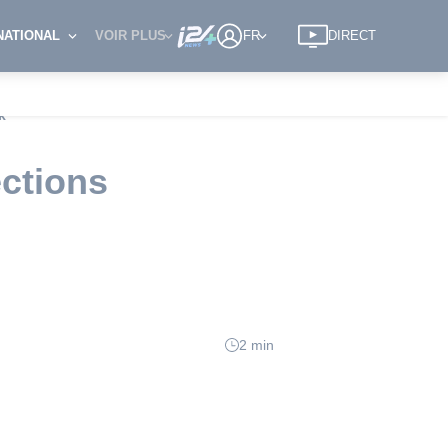
NATIONAL
VOIR PLUS
FR
DIRECT
k
ections
2 min