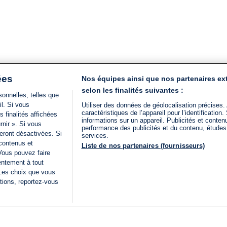
ées
Nos équipes ainsi que nos partenaires ex
selon les finalités suivantes :
onnelles, telles que
il. Si vous
Utiliser des données de géolocalisation précises.
caractéristiques de l’appareil pour l’identificatio
 finalités affichées
informations sur un appareil. Publicités et conte
rnir ». Si vous
performance des publicités et du contenu, étude
eront désactivées. Si
services.
 contenus et
Liste de nos partenaires (fournisseurs)
Vous pouvez faire
entement à tout
 Les choix que vous
tions, reportez-vous
DIRECT