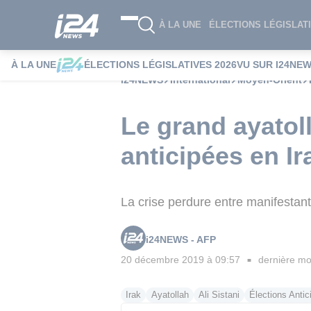
À LA UNE
ÉLECTIONS LÉGISLATI
À LA UNE
ÉLECTIONS LÉGISLATIVES 2026
VU SUR I24NE
i24NEWS
International
Moyen-Orient
Le grand ayatol
anticipées en Ir
La crise perdure entre manifestants
i24NEWS - AFP
20 décembre 2019 à 09:57
dernière mod
■
Irak
Ayatollah
Ali Sistani
Élections Antic