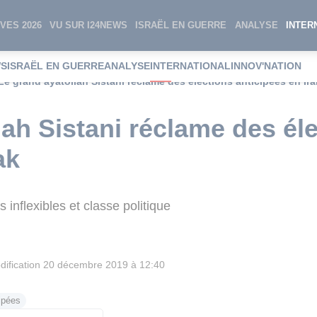
VES 2026
VU SUR I24NEWS
ISRAËL EN GUERRE
ANALYSE
INTER
WS
ISRAËL EN GUERRE
ANALYSE
INTERNATIONAL
INNOV'NATION
Le grand ayatollah Sistani réclame des élections anticipées en Ira
lah Sistani réclame des él
ak
 inflexibles et classe politique
ification
20 décembre 2019 à 12:40
ipées