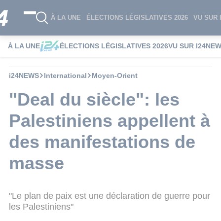
À LA UNE
ÉLECTIONS LÉGISLATIVES 2026
VU SUR 
À LA UNE
ÉLECTIONS LÉGISLATIVES 2026
VU SUR I24NE
i24NEWS
International
Moyen-Orient
"Deal du siècle": les
Palestiniens appellent à
des manifestations de
masse
"Le plan de paix est une déclaration de guerre pour
les Palestiniens"