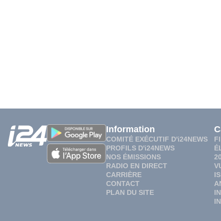
Information
C
COMITÉ EXÉCUTIF D'i24NEWS
F
PROFILS D'i24NEWS
É
NOS ÉMISSIONS
2
RADIO EN DIRECT
V
CARRIÈRE
I
CONTACT
A
PLAN DU SITE
I
I