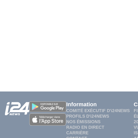
Information
C
COMITÉ EXÉCUTIF D'i24NEWS
F
PROFILS D'i24NEWS
É
NOS ÉMISSIONS
2
RADIO EN DIRECT
V
CARRIÈRE
I