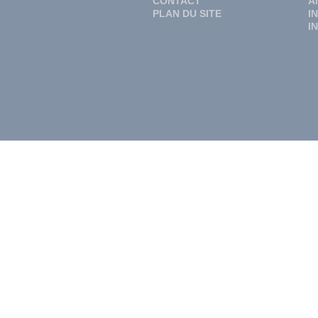
CONTACT
A
PLAN DU SITE
I
I