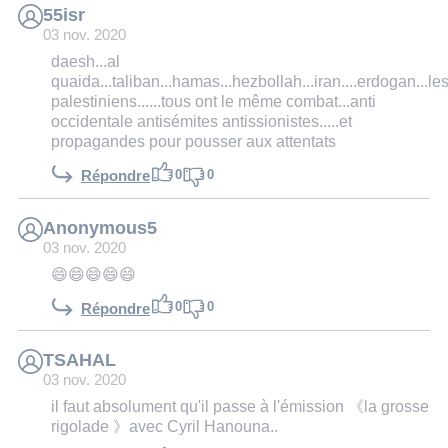
55isr
03 nov. 2020
daesh...al
quaida...taliban...hamas...hezbollah...iran....erdogan...le
palestiniens......tous ont le même combat...anti
occidentale antisémites antissionistes.....et
propagandes pour pousser aux attentats
0
0
Répondre
Anonymous5
03 nov. 2020
😄😄😄😄😄
0
0
Répondre
TSAHAL
03 nov. 2020
il faut absolument qu'il passe à l'émission 《la grosse
rigolade 》avec Cyril Hanouna..