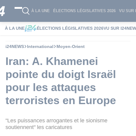
À LA UNE
ÉLECTIONS LÉGISLATIVES 2026
VU SUR 
À LA UNE
ÉLECTIONS LÉGISLATIVES 2026
VU SUR I24NE
i24NEWS
International
Moyen-Orient
Iran: A. Khamenei
pointe du doigt Israël
pour les attaques
terroristes en Europe
"Les puissances arrogantes et le sionisme
soutiennent" les caricatures