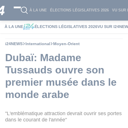
À LA UNE
ÉLECTIONS LÉGISLATIVES 2026
VU SUR 
À LA UNE
ÉLECTIONS LÉGISLATIVES 2026
VU SUR I24NE
i24NEWS
International
Moyen-Orient
Dubaï: Madame
Tussauds ouvre son
premier musée dans le
monde arabe
"L'emblématique attraction devrait ouvrir ses portes
dans le courant de l'année"