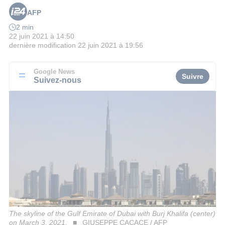
AFP
2 min
22 juin 2021 à 14:50
dernière modification
22 juin 2021 à 19:56
Google News
Suivre
Suivez-nous
The skyline of the Gulf Emirate of Dubai with Burj Khalifa (center)
on March 3, 2021.
GIUSEPPE CACACE / AFP