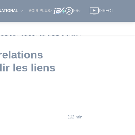
NATIONAL
VOIR PLUS
FR
DIRECT
L'Iran salue les propos saoudiens sur les relations bilatérales et y voit une "volonté" de rétablir les liens diplomatiques
relations
ir les liens
2 min