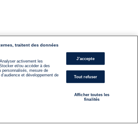
ternes, traitent des données
J'accepte
 Analyser activement les
n. Stocker et/ou accéder à des
nu personnalisés, mesure de
s d’audience et développement de
Tout refuser
Afficher toutes les
finalités
RADIO
ÉMISSIONS