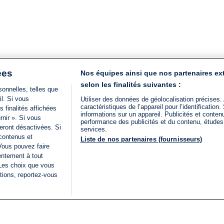
ées
Nos équipes ainsi que nos partenaires ex
selon les finalités suivantes :
onnelles, telles que
il. Si vous
Utiliser des données de géolocalisation précises.
caractéristiques de l’appareil pour l’identificatio
 finalités affichées
informations sur un appareil. Publicités et conte
rnir ». Si vous
performance des publicités et du contenu, étude
eront désactivées. Si
services.
 contenus et
Liste de nos partenaires (fournisseurs)
Vous pouvez faire
entement à tout
 Les choix que vous
tions, reportez-vous
DIRECT