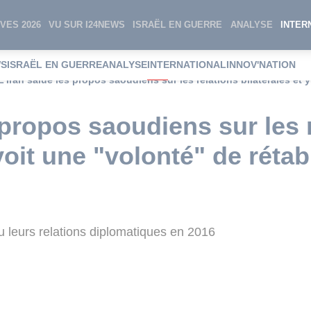
VES 2026
VU SUR I24NEWS
ISRAËL EN GUERRE
ANALYSE
INTER
WS
ISRAËL EN GUERRE
ANALYSE
INTERNATIONAL
INNOV'NATION
 propos saoudiens sur les 
voit une "volonté" de rétabl
pu leurs relations diplomatiques en 2016