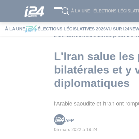
À LA UNE
ÉLECTIONS LÉGISLATI
À LA UNE
ÉLECTIONS LÉGISLATIVES 2026
VU SUR I24NE
i24NEWS
International
Moyen-Orient
L'Iran salue les
bilatérales et y 
diplomatiques
l'Arabie saoudite et l'Iran ont rom
AFP
05 mars 2022 à 19:24