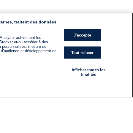
ternes, traitent des données
J'accepte
 Analyser activement les
n. Stocker et/ou accéder à des
nu personnalisés, mesure de
s d’audience et développement de
Tout refuser
Afficher toutes les
finalités
RADIO
ÉMISSIONS
Nous suivre
ES
S'INSCRIRE À LA NEWSLETTER