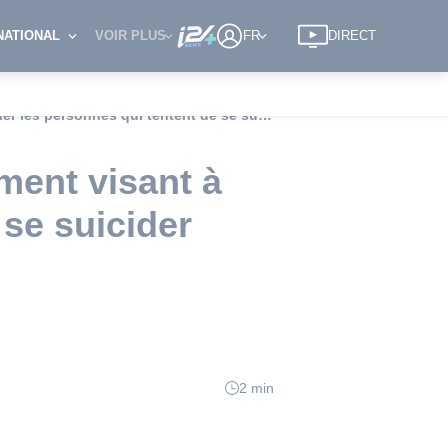
NATIONAL
VOIR PLUS
FR
DIRECT
Jordanie: le Parlement adopte un amendement visant à emprisonner les personnes qui tentent de se suicider dans un lieu public
ment visant à
se suicider
2 min