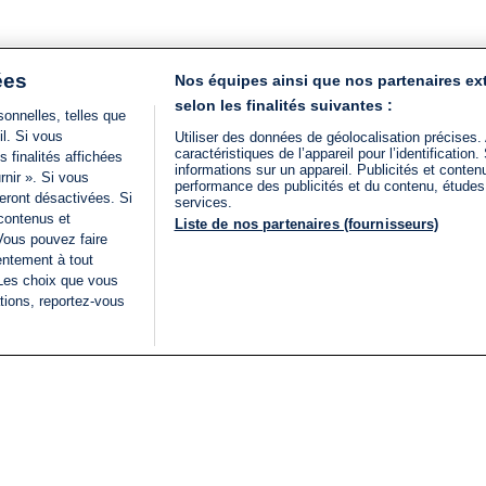
ées
Nos équipes ainsi que nos partenaires ex
selon les finalités suivantes :
onnelles, telles que
il. Si vous
Utiliser des données de géolocalisation précises.
caractéristiques de l’appareil pour l’identificatio
 finalités affichées
informations sur un appareil. Publicités et conte
rnir ». Si vous
performance des publicités et du contenu, étude
eront désactivées. Si
services.
 contenus et
Liste de nos partenaires (fournisseurs)
Vous pouvez faire
entement à tout
 Les choix que vous
tions, reportez-vous
DIRECT
Categories
Juridique
i24NEWS
FIL INFO
CONDITIONS GÉNÉRAL
ÉLECTIONS LÉGISLATIVES
D'UTILISATION