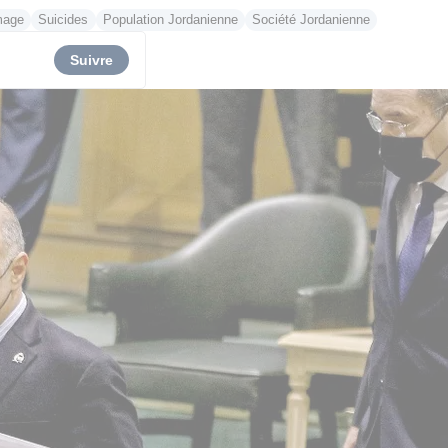
mage
Suicides
Population Jordanienne
Société Jordanienne
Suivre