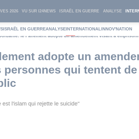
VES 2026
VU SUR I24NEWS
ISRAËL EN GUERRE
ANALYSE
INTER
WS
ISRAËL EN GUERRE
ANALYSE
INTERNATIONAL
INNOV'NATION
rlement adopte un amende
 personnes qui tentent de 
blic
 est l'islam qui rejette le suicide"