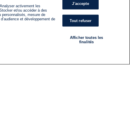
J'accepte
 Analyser activement les
n. Stocker et/ou accéder à des
nu personnalisés, mesure de
s d’audience et développement de
Tout refuser
Afficher toutes les
finalités
RADIO
ÉMISSIONS
Nous suivre
ES
S'INSCRIRE À LA NEWSLETTER
ES