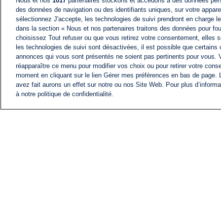
Nous et nos
1017
partenaires stockons et accédons à des données pers
des données de navigation ou des identifiants uniques, sur votre appare
sélectionnez J'accepte, les technologies de suivi prendront en charge les
dans la section « Nous et nos partenaires traitons des données pour fou
choisissez Tout refuser ou que vous retirez votre consentement, elles s
les technologies de suivi sont désactivées, il est possible que certains
annonces qui vous sont présentés ne soient pas pertinents pour vous. 
réapparaître ce menu pour modifier vos choix ou pour retirer votre cons
moment en cliquant sur le lien Gérer mes préférences en bas de page.
avez fait aurons un effet sur notre ou nos Site Web. Pour plus d’informa
à notre politique de confidentialité.
ACTU
FIL INFO
Information
COMITÉ EXÉCUTIF D'
PROFILS D'i24NEWS
NOS ÉMISSIONS
RADIO EN DIRECT
CARRIÈRE
CONTACT
PLAN DU SITE