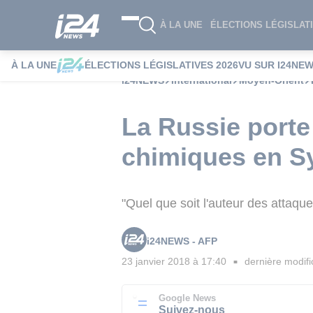
À LA UNE
ÉLECTIONS LÉGISLATI
À LA UNE
ÉLECTIONS LÉGISLATIVES 2026
VU SUR I24NE
i24NEWS
International
Moyen-Orient
La Russie porte
chimiques en Syr
"Quel que soit l'auteur des attaque
i24NEWS - AFP
23 janvier 2018 à 17:40
dernière modifi
■
Google News
Suivez-nous