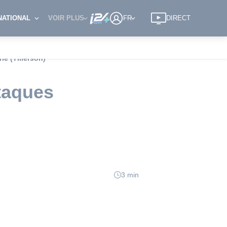
NATIONAL
VOIR PLUS
FR
DIRECT
ie (Tillerson)
ttaques
3 min