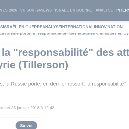
VES 2026
VU SUR I24NEWS
ISRAËL EN GUERRE
ANALYSE
INTER
WS
ISRAËL EN GUERRE
ANALYSE
INTERNATIONAL
INNOV'NATION
La Russie porte la "responsabilité" des attaques chimiques en Syr
 la "responsabilité" des a
ie (Tillerson)
s, la Russie porte, en dernier ressort, la responsabilité"
cation
23 janvier 2018 à 19:48
Suivre