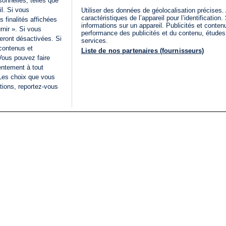
onnelles, telles que
il. Si vous
Utiliser des données de géolocalisation précises.
caractéristiques de l’appareil pour l’identificatio
 finalités affichées
informations sur un appareil. Publicités et conte
rnir ». Si vous
performance des publicités et du contenu, étude
eront désactivées. Si
services.
 contenus et
Liste de nos partenaires (fournisseurs)
Vous pouvez faire
entement à tout
 Les choix que vous
tions, reportez-vous
DIRECT
Categories
Juridique
i24NEWS
FIL INFO
CONDITIONS GÉNÉRAL
ÉLECTIONS LÉGISLATIVES
D'UTILISATION
2026
POLITIQUE DE
VU SUR I24NEWS
CONFIDENTIALITÉ
ISRAËL EN GUERRE
CONDITIONS GÉNÉRAL
ANALYSE
PUBLICITAIRE
INTERNATIONAL
DÉCLARATION
INNOV'NATION
D'ACCESSIBILITÉ