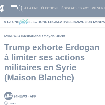
À LA UNE
ÉLECTIONS LÉGISLATIVES 2026
VU SUR 
À LA UNE
ÉLECTIONS LÉGISLATIVES 2026
VU SUR I24NE
i24NEWS
International
Moyen-Orient
Trump exhorte Erdogan
à limiter ses actions
militaires en Syrie
(Maison Blanche)
i24NEWS - AFP
3 min