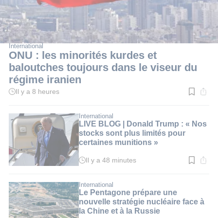
International
ONU : les minorités kurdes et
baloutches toujours dans le viseur du
régime iranien
Il y a 8 heures
Temps
de
lecture
:
International
2
LIVE BLOG | Donald Trump : « Nos
min.
stocks sont plus limités pour
certaines munitions »
Il y a 48 minutes
Temps
de
lecture
:
International
1
Le Pentagone prépare une
min.
nouvelle stratégie nucléaire face à
la Chine et à la Russie