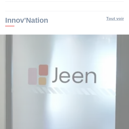
lecture
:
2
min.
Innov'Nation
Tout voir