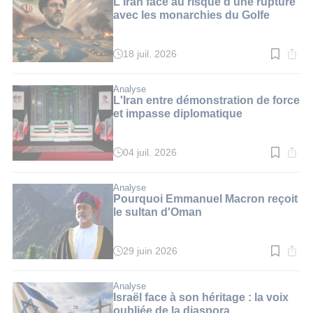
L'Iran face au risque d'une rupture
min.
avec les monarchies du Golfe
18 juil. 2026
Temps
de
lecture
:
Analyse
3
L'Iran entre démonstration de force
min.
et impasse diplomatique
04 juil. 2026
Temps
de
lecture
:
Analyse
3
Pourquoi Emmanuel Macron reçoit
min.
le sultan d'Oman
29 juin 2026
Temps
de
lecture
:
Analyse
5
Israël face à son héritage : la voix
min.
oubliée de la diaspora