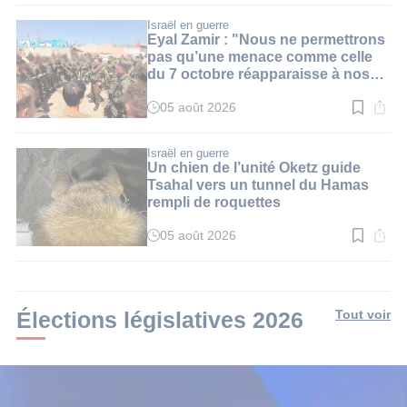
lecture
:
Israël en guerre
4
Eyal Zamir : "Nous ne permettrons
min.
pas qu’une menace comme celle
du 7 octobre réapparaisse à nos
frontières"
05 août 2026
Temps
de
lecture
:
Israël en guerre
3
Un chien de l’unité Oketz guide
min.
Tsahal vers un tunnel du Hamas
rempli de roquettes
05 août 2026
Temps
de
lecture
:
3
min.
Élections législatives 2026
Tout voir