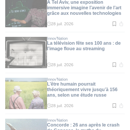
2
À Tel Aviv, une exposition
min.
immersive imagine l’avenir de l’art
grâce aux nouvelles technologies
28 juil. 2026
Temps
de
lecture
:
Innov'Nation
3
La télévision fête ses 100 ans : de
min.
l’image floue au streaming
28 juil. 2026
Temps
de
lecture
:
Innov'Nation
2
L’être humain pourrait
min.
théoriquement vivre jusqu’à 156
ans, selon une étude russe
28 juil. 2026
Temps
de
lecture
:
Innov'Nation
3
Concorde : 26 ans après le crash
min.