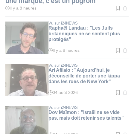
une marque, c'est un pogrom"
Il y a 8 heures
Temps
de
lecture
:
Vu sur i24NEWS
2
Raphaël Landau : "Les Juifs
min.
britanniques ne se sentent plus
protégés"
Il y a 8 heures
Temps
de
lecture
:
Vu sur i24NEWS
2
Ari Afilalo : "Aujourd'hui, je
min.
déconseille de porter une kippa
dans les rues de New York"
04 août 2026
Temps
de
lecture
:
Vu sur i24NEWS
3
Dov Maïmon : "Israël ne se vide
min.
pas, mais doit retenir ses talents"