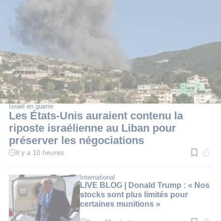
Israël en guerre
Les États-Unis auraient contenu la
riposte israélienne au Liban pour
préserver les négociations
Il y a 10 heures
Temps
de
lecture
:
International
3
LIVE BLOG | Donald Trump : « Nos
min.
stocks sont plus limités pour
certaines munitions »