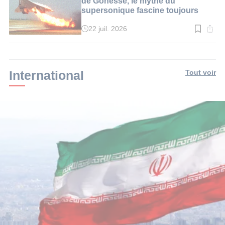
de Gonesse, le mythe du
supersonique fascine toujours
22 juil. 2026
Temps
de
lecture
:
3
min.
International
Tout voir