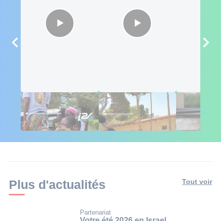
🇮🇱🇰🇪 Israël au
Des influenceurs
L'Africa Co
Kenya : 6 semaines
africains conquis
Poutine pié
d'engagement
par Israël 🇮🇱
Mali
Plus d'actualités
Tout voir
Partenariat
Votre été 2026 en Israel