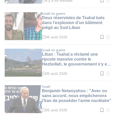
Il y a 48 minutes
Temps
de
lecture
:
Israël en guerre
1
Deux réservistes de Tsahal tués
min.
dans l’explosion d’un bâtiment
piégé au Sud-Liban
06 août 2026
Temps
de
lecture
:
Israël en guerre
3
Liban : Tsahal a réclamé une
min.
riposte massive contre le
Hezbollah, le gouvernement s'y est
opposé
05 août 2026
Temps
de
lecture
:
Israël
2
Benjamin Netanyahou : "Avec ou
min.
sans accord, nous empêcherons
l’Iran de posséder l’arme nucléaire"
05 août 2026
Temps
de