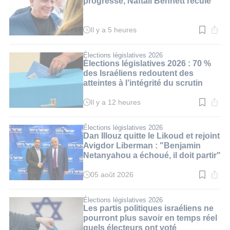
progresse, Naftali Bennett recule
Il y a 5 heures
Temps
de
lecture
:
Élections législatives 2026
4
Élections législatives 2026 : 70 %
min.
des Israéliens redoutent des
atteintes à l’intégrité du scrutin
Il y a 12 heures
Temps
de
lecture
:
Élections législatives 2026
3
Dan Illouz quitte le Likoud et rejoint
min.
Avigdor Liberman : "Benjamin
Netanyahou a échoué, il doit partir"
05 août 2026
Temps
de
lecture
:
Élections législatives 2026
3
Les partis politiques israéliens ne
min.
pourront plus savoir en temps réel
quels électeurs ont voté