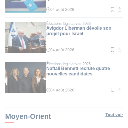
04 août 2026
Temps
de
lecture
:
Élections législatives 2026
3
Avigdor Liberman dévoile son
min.
projet pour Israël
04 août 2026
Temps
de
lecture
:
Élections législatives 2026
3
Naftali Bennett recrute quatre
min.
nouvelles candidates
04 août 2026
Temps
de
lecture
:
3
min.
Moyen-Orient
Tout voir