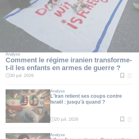
Analyse
Comment le régime iranien transforme-
t-il les enfants en armes de guerre ?
30 juil. 2026
Temps
de
lecture
:
Analyse
20
L'Iran retient ses coups contre
min.
Israël : jusqu'à quand ?
20 juil. 2026
Temps
de
lecture
:
Analyse
3