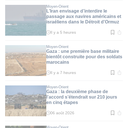
lecture
:
Moyen-Orient
3
L’Iran envisage d’interdire le
min.
passage aux navires américains et
israéliens dans le Détroit d'Ormuz
Il y a 5 heures
Temps
de
lecture
:
Moyen-Orient
3
Gaza : une première base militaire
min.
bientôt construite pour des soldats
marocains
Il y a 7 heures
Temps
de
lecture
:
Moyen-Orient
3
Gaza : la deuxième phase de
min.
l’accord s’étendrait sur 210 jours
en cinq étapes
06 août 2026
Temps
de
lecture
:
Moyen-Orient