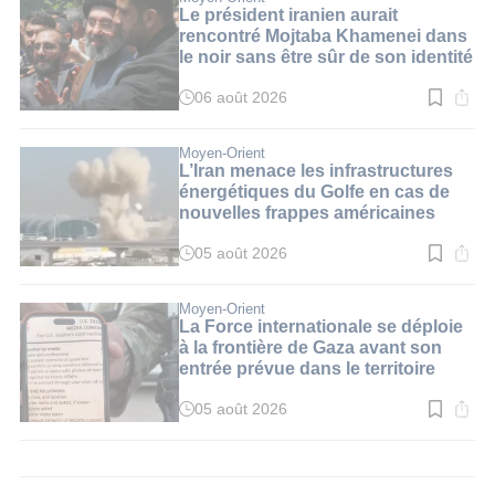
3
Le président iranien aurait
min.
rencontré Mojtaba Khamenei dans
le noir sans être sûr de son identité
06 août 2026
Temps
de
lecture
:
Moyen-Orient
3
L’Iran menace les infrastructures
min.
énergétiques du Golfe en cas de
nouvelles frappes américaines
05 août 2026
Temps
de
lecture
:
Moyen-Orient
3
La Force internationale se déploie
min.
à la frontière de Gaza avant son
entrée prévue dans le territoire
05 août 2026
Temps
de
lecture
:
2
min.