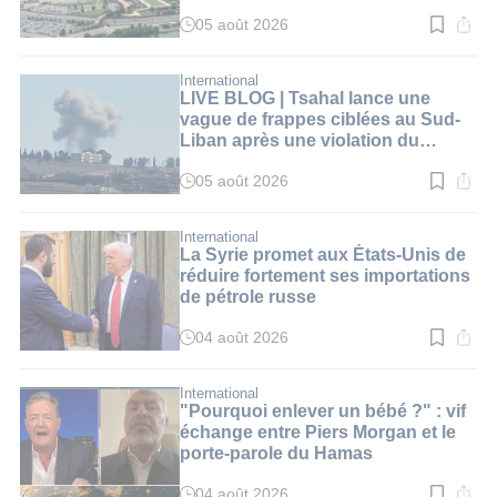
05 août 2026
Temps
de
lecture
:
International
2
LIVE BLOG | Tsahal lance une
min.
vague de frappes ciblées au Sud-
Liban après une violation du
cessez-le-feu par le Hezbollah
05 août 2026
Temps
de
lecture
:
International
1
La Syrie promet aux États-Unis de
min.
réduire fortement ses importations
de pétrole russe
04 août 2026
Temps
de
lecture
:
International
3
"Pourquoi enlever un bébé ?" : vif
min.
échange entre Piers Morgan et le
porte-parole du Hamas
04 août 2026