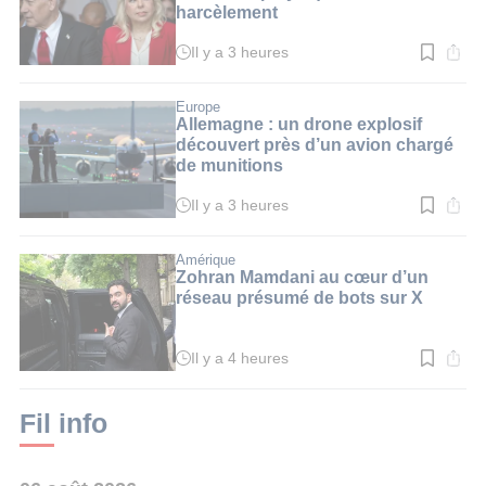
harcèlement
Il y a 3 heures
Temps
de
lecture
:
Europe
3
Allemagne : un drone explosif
min.
découvert près d’un avion chargé
de munitions
Il y a 3 heures
Temps
de
lecture
:
Amérique
3
Zohran Mamdani au cœur d’un
min.
réseau présumé de bots sur X
Il y a 4 heures
Temps
de
lecture
:
Fil info
4
min.