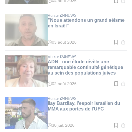
04 août 2026
Temps
de
lecture
:
Vu sur i24NEWS
3
"Nous attendons un grand séisme
min.
en Israël"
03 août 2026
Temps
de
lecture
:
Vu sur i24NEWS
3
ADN : une étude révèle une
min.
remarquable continuité génétique
au sein des populations juives
02 août 2026
Temps
de
lecture
:
Vu sur i24NEWS
3
Ilay Barzilay, l'espoir israélien du
min.
MMA aux portes de l'UFC
30 juil. 2026
Temps
de