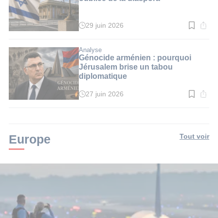
29 juin 2026
Temps
de
lecture
:
Analyse
7
Génocide arménien : pourquoi
min.
Jérusalem brise un tabou
diplomatique
27 juin 2026
Temps
de
lecture
:
4
min.
Europe
Tout voir