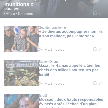
munitions »
i24NEWS
Il y a 48 minutes
Temps
de
lecture
:
Société Israélienne
1
« Je devrais accompagner mon fils
min.
à son mariage, pas l’enterrer »
Il y a 2 heures
Temps
de
lecture
:
Moyen-Orient
3
Gaza : le Hamas appelle à tuer les
min.
chefs des milices soutenues par
Israël
Il y a 2 heures
Temps
de
lecture
:
Israël
3
Mossad : deux hauts responsables
min.
évincés après l’échec d’un plan