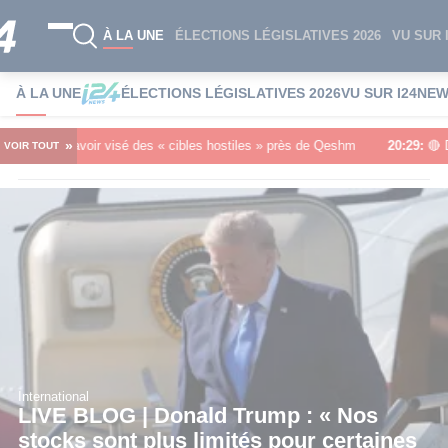
À LA UNE
ÉLECTIONS LÉGISLATIVES 2026
VU SUR 
À LA UNE
ÉLECTIONS LÉGISLATIVES 2026
VU SUR I24NE
»
voir visé des « cibles hostiles » près de Qeshm
20:29
:
🔴 Donald Trump sur
VOIR TOUT
International
LIVE BLOG | Donald Trump : « Nos
stocks sont plus limités pour certaines