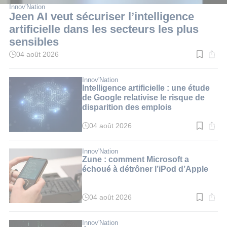
Innov'Nation
Jeen AI veut sécuriser l’intelligence
artificielle dans les secteurs les plus
sensibles
04 août 2026
Temps
de
lecture
:
Innov'Nation
3
Intelligence artificielle : une étude
min.
de Google relativise le risque de
disparition des emplois
04 août 2026
Temps
de
lecture
:
Innov'Nation
3
Zune : comment Microsoft a
min.
échoué à détrôner l’iPod d’Apple
04 août 2026
Temps
de
lecture
:
Innov'Nation