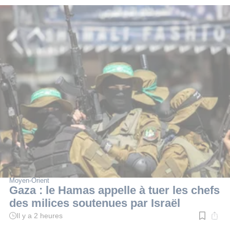
Moyen-Orient
Gaza : le Hamas appelle à tuer les chefs
des milices soutenues par Israël
Il y a 2 heures
Temps
de