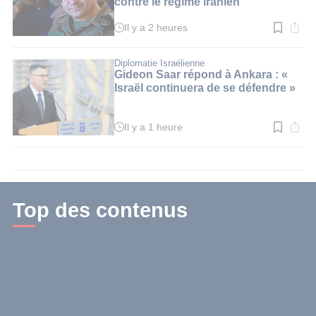
contre le régime iranien
Il y a 2 heures
Temps
de
lecture
:
Diplomatie Israélienne
3
Gideon Saar répond à Ankara : «
min.
Israël continuera de se défendre »
Il y a 1 heure
Temps
de
lecture
:
3
min.
Top des contenus