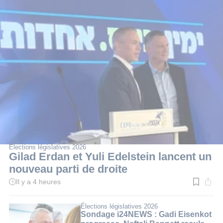
Élections législatives 2026
Gilad Erdan et Yuli Edelstein lancent un
nouveau parti de droite
Il y a 4 heures
Temps
de
lecture
:
Élections législatives 2026
3
Sondage i24NEWS : Gadi Eisenkot
min.