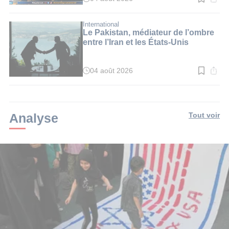
Temps
de
lecture
:
International
2
Le Pakistan, médiateur de l’ombre
min.
entre l’Iran et les États-Unis
04 août 2026
Temps
de
lecture
:
3
min.
Analyse
Tout voir