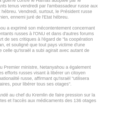
la guerre contre le Hamas adoptée par le
lants tenus vendredi par l'ambassadeur russe aux
t hébreu. Vendredi, surtout, le Président russe
nien, ennemi juré de l'Etat hébreu.
hou a exprimé son mécontentement concernant
sentants russes à l'ONU et dans d'autres forums
art de ses critiques à l'égard de "la coopération
an, et souligné que tout pays victime d'une
 celle qu'Israël a subi agirait avec autant de
u Premier ministre, Netanyahou a également
 efforts russes visant à libérer un citoyen
ionalité russe, affirmant qu'Israël "utilisera
aires, pour libérer tous ses otages".
andé au chef du Kremlin de faire pression sur la
sites et l'accès aux médicaments des 136 otages