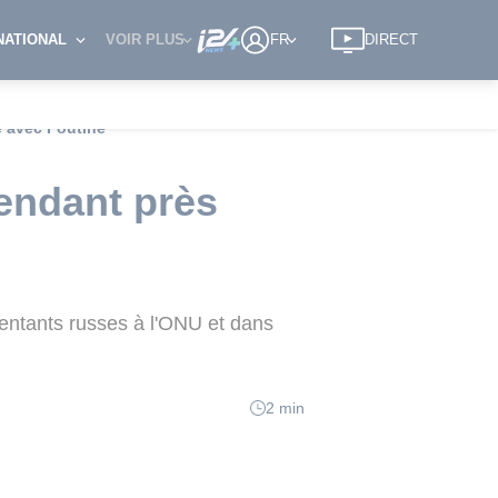
NATIONAL
VOIR PLUS
FR
DIRECT
e avec Poutine
endant près
entants russes à l'ONU et dans
2 min