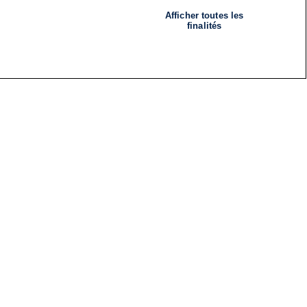
Afficher toutes les
finalités
RADIO
ÉMISSIONS
Nous suivre
ES
S'INSCRIRE À LA NEWSLETTER
ES
CES