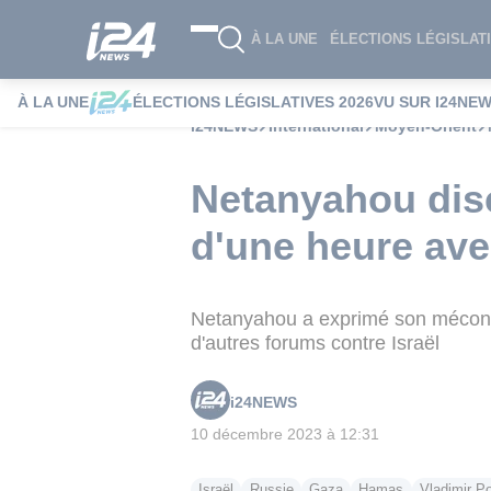
À LA UNE
ÉLECTIONS LÉGISLATI
À LA UNE
ÉLECTIONS LÉGISLATIVES 2026
VU SUR I24NE
i24NEWS
International
Moyen-Orient
Netanyahou disc
d'une heure ave
Netanyahou a exprimé son méconte
d'autres forums contre Israël
i24NEWS
10 décembre 2023 à 12:31
Israël
Russie
Gaza
Hamas
Vladimir Po