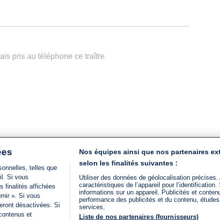
is pris au téléphone ce traître
ées
Nos équipes ainsi que nos partenaires ex
selon les finalités suivantes :
onnelles, telles que
il. Si vous
Utiliser des données de géolocalisation précises.
caractéristiques de l’appareil pour l’identificatio
 finalités affichées
informations sur un appareil. Publicités et conte
rnir ». Si vous
performance des publicités et du contenu, étude
eront désactivées. Si
services.
 contenus et
Liste de nos partenaires (fournisseurs)