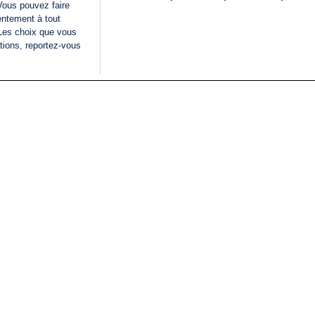
Vous pouvez faire
entement à tout
 Les choix que vous
tions, reportez-vous
DIRECT
Categories
Juridique
i24NEWS
FIL INFO
CONDITIONS GÉNÉRAL
ÉLECTIONS LÉGISLATIVES
D'UTILISATION
2026
POLITIQUE DE
VU SUR I24NEWS
CONFIDENTIALITÉ
ISRAËL EN GUERRE
CONDITIONS GÉNÉRAL
ANALYSE
PUBLICITAIRE
INTERNATIONAL
DÉCLARATION
INNOV'NATION
D'ACCESSIBILITÉ
GÉRER MES PRÉFÉREN
LISTE DES COOKIES