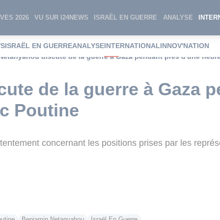
VES 2026
VU SUR I24NEWS
ISRAËL EN GUERRE
ANALYSE
INTER
WS
ISRAËL EN GUERRE
ANALYSE
INTERNATIONAL
INNOV'NATION
Netanyahou discute de la guerre à Gaza pendant près d'une heur
ute de la guerre à Gaza p
c Poutine
ntement concernant les positions prises par les représ
utine
Benjamin Netanyahou
Israël En Guerre