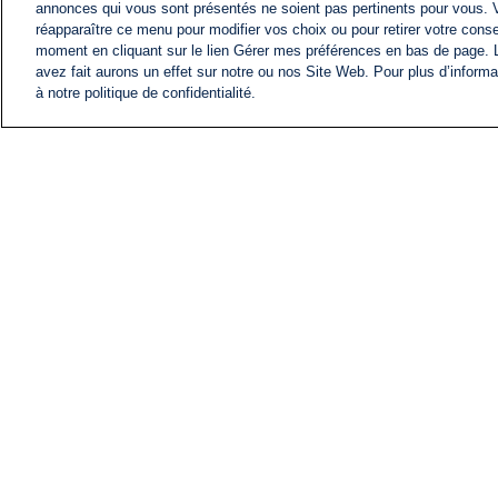
annonces qui vous sont présentés ne soient pas pertinents pour vous. 
réapparaître ce menu pour modifier vos choix ou pour retirer votre cons
moment en cliquant sur le lien Gérer mes préférences en bas de page.
avez fait aurons un effet sur notre ou nos Site Web. Pour plus d’informa
à notre politique de confidentialité.
ACTU
FIL INFO
Information
COMITÉ EXÉCUTIF D'
PROFILS D'i24NEWS
NOS ÉMISSIONS
RADIO EN DIRECT
CARRIÈRE
CONTACT
PLAN DU SITE