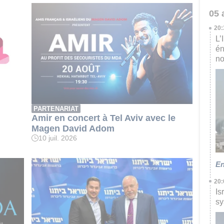
05 
20:
L’
én
no
PARTENARIAT
Amir en concert à Tel Aviv avec le
Magen David Adom
10 juil. 2026
En
20:
Is
sy