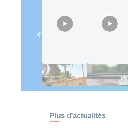
Des influenceurs
L'Africa Corps de
africains conquis
Poutine piégé au
par Israël 🇮🇱
Mali
Plus d'actualités