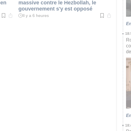
 en
massive contre le Hezbollah, le
gouvernement s'y est opposé
Il y a 6 heures
Temps
de
En
lecture
:
2
18:
min.
Ro
co
de
En
18: