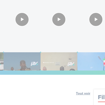
Aide à Gaza : ce
🇮🇱🇰🇪 Israël
Somaliland : la
chiffre que certains
sauve la vue au
secrète d'Israël
préfèrent ignorer
Kenya
Tout voir
Fil