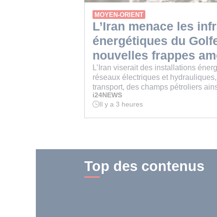
MOYEN-ORIENT
L’Iran menace les inf
énergétiques du Golf
nouvelles frappes am
L’Iran viserait des installations éner
réseaux électriques et hydrauliques,
transport, des champs pétroliers ain
i24NEWS
Il y a 3 heures
Temps
de
lecture
:
3
min.
Top des contenus