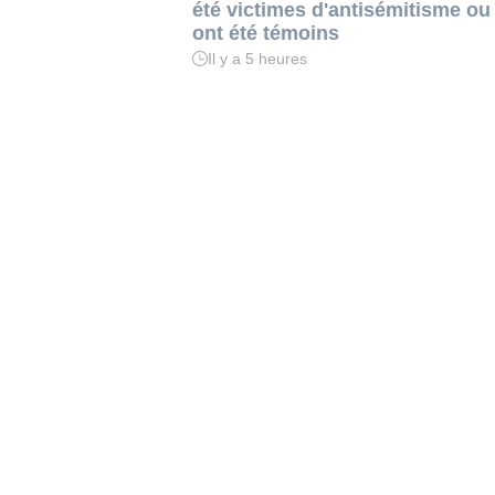
été victimes d'antisémitisme ou
ont été témoins
Il y a 5 heures
Temps
de
lecture
:
3
min.