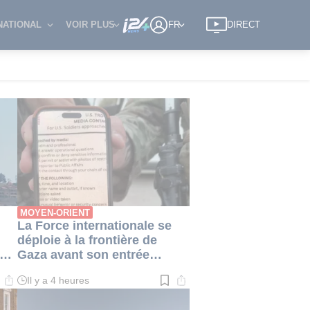
NATIONAL
VOIR PLUS
FR
DIRECT
a avant son entrée prévue dans le territoire
18:58
:
Royaume-Uni : enquêt
MOYEN-ORIENT
La Force internationale se
déploie à la frontière de
ès
Gaza avant son entrée
-
prévue dans le territoire
Il y a 4 heures
Temps
de
lecture