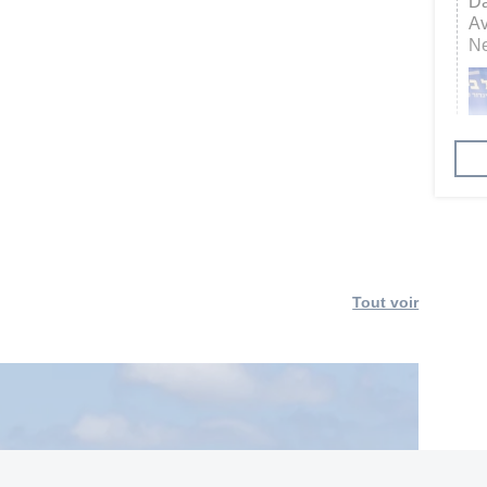
Da
Av
Ne
En
Tout voir
18:
Ca
on
en