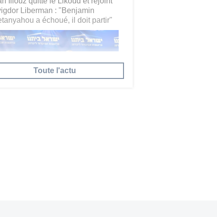
n Illouz quitte le Likoud et rejoint
igdor Liberman : "Benjamin
tanyahou a échoué, il doit partir"
Toute l'actu
 savoir plus...
30
nada : 96 % des étudiants juifs
t été victimes d'antisémitisme ou
 ont été témoins