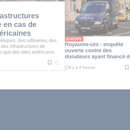
:
1
min.
rastructures
e en cas de
éricaines
EUROPE
gétiques, des raffineries, des
Royaume-Uni : enquête
 des infrastructures de
ouverte contre des
si que des sites américains
donateurs ayant financé 
yeshivot en Judée-Samari
Il y a 4 heures
Temps
de
lecture
:
2
min.