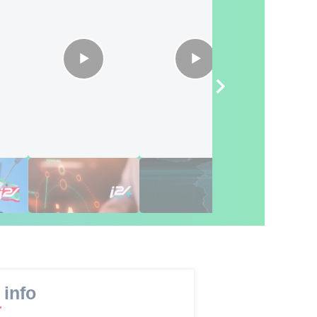
 base
Du pétrole à l'IA : le
Israël-Liban : qui
L'Ouganda 
 ?
pari technologique
cédera en premier ?
Gaza ?
des Émirats
 info