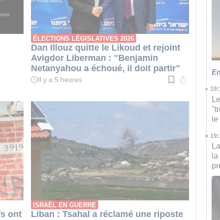
ÉLECTIONS LÉGISLATIVES 2026
Dan Illouz quitte le Likoud et rejoint
Avigdor Liberman : "Benjamin
Netanyahou a échoué, il doit partir"
En
Il y a 5 heures
Temps
19:
de
lecture
Le
:
"t
3
min.
le
19:
La
la
pr
ISRAËL EN GUERRE
fs ont
Liban : Tsahal a réclamé une riposte