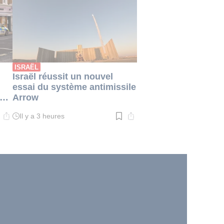
:
2
min.
ISRAËL
Israël réussit un nouvel
essai du système antimissile
des
Arrow
e
Il y a 3 heures
Temps
de
lecture
:
3
min.