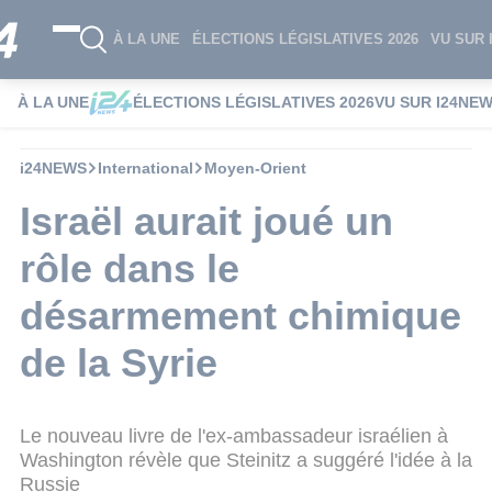
À LA UNE
ÉLECTIONS LÉGISLATIVES 2026
VU SUR 
À LA UNE
ÉLECTIONS LÉGISLATIVES 2026
VU SUR I24NE
i24NEWS
International
Moyen-Orient
Israël aurait joué un
rôle dans le
désarmement chimique
de la Syrie
Le nouveau livre de l'ex-ambassadeur israélien à
Washington révèle que Steinitz a suggéré l'idée à la
Russie