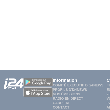
Information
C
COMITÉ EXÉCUTIF D'i24NEWS
F
PROFILS D'i24NEWS
É
NOS ÉMISSIONS
2
RADIO EN DIRECT
V
CARRIÈRE
I
CONTACT
A