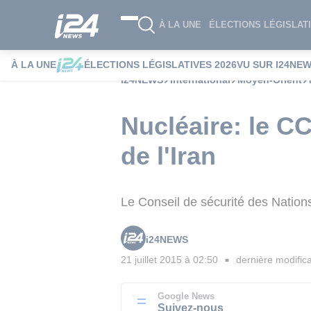
À LA UNE
ÉLECTIONS LÉGISLATI
À LA UNE
ÉLECTIONS LÉGISLATIVES 2026
VU SUR I24NE
i24NEWS
International
Moyen-Orient
Nucléaire: le C
de l'Iran
Le Conseil de sécurité des Nations
i24NEWS
21 juillet 2015 à 02:50
dernière modifica
■
Google News
Suivez-nous