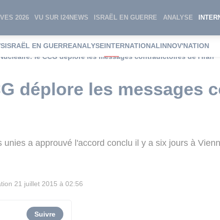
VES 2026
VU SUR I24NEWS
ISRAËL EN GUERRE
ANALYSE
INTER
WS
ISRAËL EN GUERRE
ANALYSE
INTERNATIONAL
INNOV'NATION
Nucléaire: le CCG déplore les messages contradictoires de l'Iran
CG déplore les messages c
 unies a approuvé l'accord conclu il y a six jours à Vien
tion
21 juillet 2015 à 02:56
Suivre