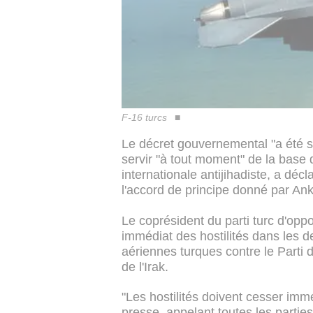
F-16 turcs
Le décret gouvernemental "a été s
servir "à tout moment" de la base d'
internationale antijihadiste, a déc
l'accord de principe donné par An
Le coprésident du parti turc d'opp
immédiat des hostilités dans les 
aériennes turques contre le Parti 
de l'Irak.
"Les hostilités doivent cesser imm
presse, appelant toutes les partie