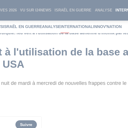
VES 2026
VU SUR I24NEWS
ISRAËL EN GUERRE
ANALYSE
INTER
WS
ISRAËL EN GUERRE
ANALYSE
INTERNATIONAL
INNOV'NATION
Turquie: feu vert à l'utilisation de la base aérienne d'Incirlik par l
 à l'utilisation de la base
es USA
 nuit de mardi à mercredi de nouvelles frappes contre le
Suivre