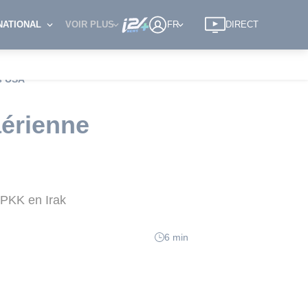
NATIONAL
VOIR PLUS
FR
DIRECT
es USA
 aérienne
 PKK en Irak
6 min