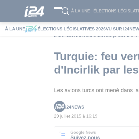
À LA UNE
ÉLECTIONS LÉGISLATI
À LA UNE
ÉLECTIONS LÉGISLATIVES 2026
VU SUR I24NE
i24NEWS
International
Moyen-Orient
Turquie: feu vert
d'Incirlik par l
Les avions turcs ont mené dans la
i24NEWS
29 juillet 2015 à 16:19
Google News
Suivez-nous