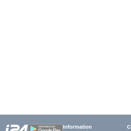
Information
C