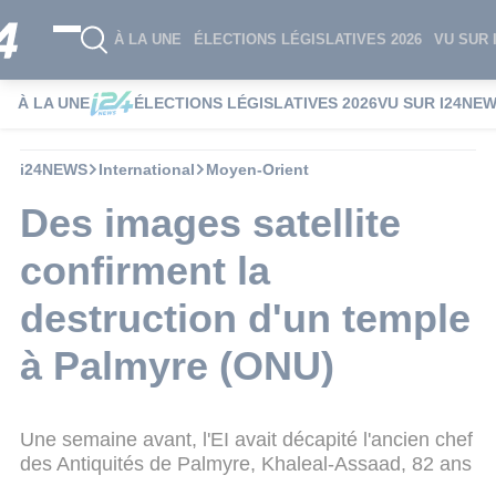
À LA UNE
ÉLECTIONS LÉGISLATIVES 2026
VU SUR 
À LA UNE
ÉLECTIONS LÉGISLATIVES 2026
VU SUR I24NE
i24NEWS
International
Moyen-Orient
Des images satellite
confirment la
destruction d'un temple
à Palmyre (ONU)
Une semaine avant, l'EI avait décapité l'ancien chef
des Antiquités de Palmyre, Khaleal-Assaad, 82 ans