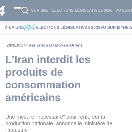
À LA UNE
ÉLECTIONS LÉGISLATIVES 2026
VU SUR 
À LA UNE
ÉLECTIONS LÉGISLATIVES 2026
VU SUR I24NE
i24NEWS
International
Moyen-Orient
L'Iran interdit les
produits de
consommation
américains
Une mesure "nécessaire" pour renforcer la
production nationale, annonce le ministère de
l'Industrie