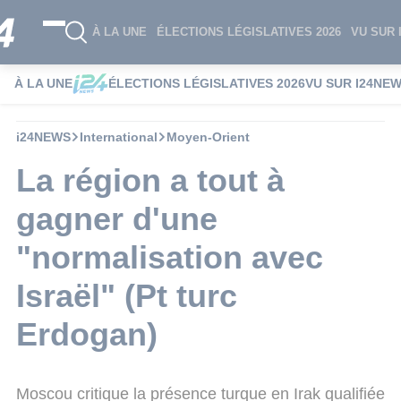
À LA UNE
ÉLECTIONS LÉGISLATIVES 2026
VU SUR 
À LA UNE
ÉLECTIONS LÉGISLATIVES 2026
VU SUR I24NE
i24NEWS
International
Moyen-Orient
La région a tout à
gagner d'une
"normalisation avec
Israël" (Pt turc
Erdogan)
Moscou critique la présence turque en Irak qualifiée