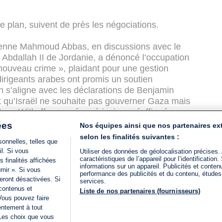
e plan, suivent de près les négociations.
inienne Mahmoud Abbas, en discussions avec le
oi Abdallah II de Jordanie, a dénoncé l’occupation
ouveau crime », plaidant pour une gestion
irigeants arabes ont promis un soutien
n s’aligne avec les déclarations de Benjamin
qu’Israël ne souhaite pas gouverner Gaza mais
teve Witkoff, envoyé américain, a réaffirmé
r les otages, critiquant le Hamas pour son
ées
Nos équipes ainsi que nos partenaires ex
ions, marquées par la méfiance, visent un accord
selon les finalités suivantes :
onnelles, telles que
crise des otages.
il. Si vous
Utiliser des données de géolocalisation précises.
caractéristiques de l’appareil pour l’identificatio
 finalités affichées
informations sur un appareil. Publicités et conte
rnir ». Si vous
performance des publicités et du contenu, étude
eront désactivées. Si
services.
taires
Ajouter un commentaire
 contenus et
Liste de nos partenaires (fournisseurs)
Vous pouvez faire
entement à tout
 Les choix que vous