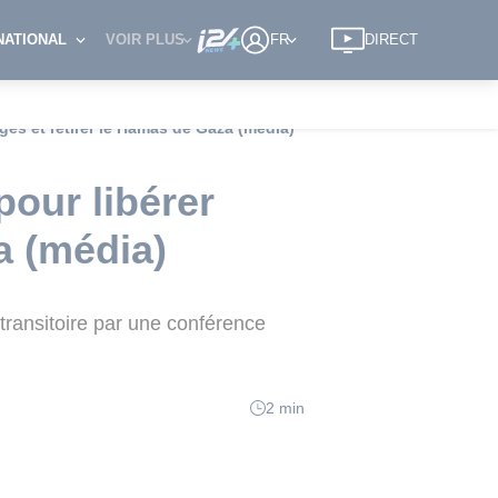
NATIONAL
VOIR PLUS
FR
DIRECT
ges et retirer le Hamas de Gaza (média)
pour libérer
a (média)
transitoire par une conférence
2 min