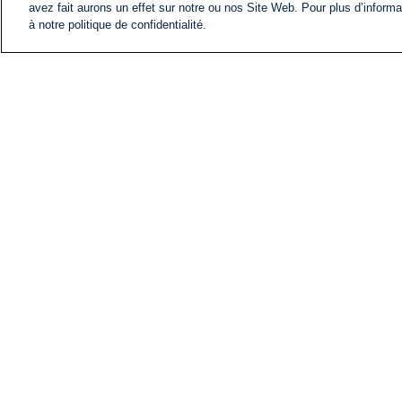
Commentaires
avez fait aurons un effet sur notre ou nos Site Web. Pour plus d’informa
à notre politique de confidentialité.
ACTU
FIL INFO
Écrire un commentaire ...
Dan
08 août 2025
"Le Hamas conserverait ses armes
rien que du pipo, toujours du pipo.
86
Répondre
2 réponses
Ferro24
08 août 2025
Le Hamas conserverait ses armes. 
62
9
Répondre
Jackvip92
08 août 2025
Ben ok bon mais le Hamas n’est 