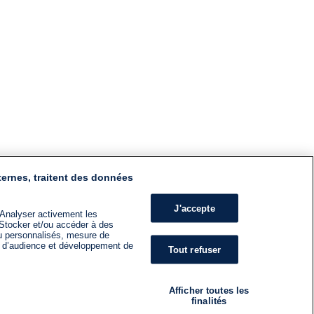
ternes, traitent des données
J'accepte
 Analyser activement les
n. Stocker et/ou accéder à des
nu personnalisés, mesure de
s d’audience et développement de
Tout refuser
Afficher toutes les
finalités