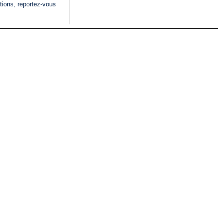
tions, reportez-vous
DIRECT
, mais avec un gel de leur usage." Encore du pipo,
..
11
C'est ridicule.
pas d’accord