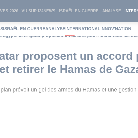
VES 2026
VU SUR I24NEWS
ISRAËL EN GUERRE
ANALYSE
INTER
WS
ISRAËL EN GUERRE
ANALYSE
INTERNATIONAL
INNOV'NATION
L'Égypte et le Qatar proposent un accord pour libérer tous les ota
Qatar proposent un accord 
et retirer le Hamas de Gaz
 plan prévoit un gel des armes du Hamas et une gestion 