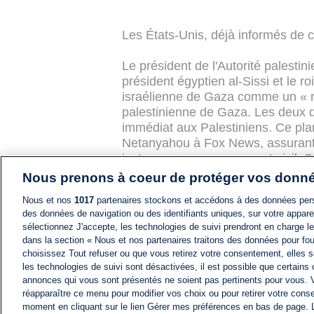
Les États-Unis, déjà informés de c
Le président de l'Autorité palest
président égyptien al-Sissi et le r
israélienne de Gaza comme un « n
palestinienne de Gaza. Les deux d
immédiat aux Palestiniens. Ce pla
Netanyahou à Fox News, assurant 
instaurer un gouvernement civil. S
l’engagement de Trump pour libére
Nous prenons à coeur de protéger vos donn
manque de fiabilité. Les négociat
Nous et nos
1017
partenaires stockons et accédons à des données pers
« tout ou rien » pour résoudre la 
des données de navigation ou des identifiants uniques, sur votre appare
sélectionnez J'accepte, les technologies de suivi prendront en charge les
dans la section « Nous et nos partenaires traitons des données pour fou
choisissez Tout refuser ou que vous retirez votre consentement, elles s
Cet article a reçu 53 commen
les technologies de suivi sont désactivées, il est possible que certains
annonces qui vous sont présentés ne soient pas pertinents pour vous. 
réapparaître ce menu pour modifier vos choix ou pour retirer votre cons
moment en cliquant sur le lien Gérer mes préférences en bas de page.