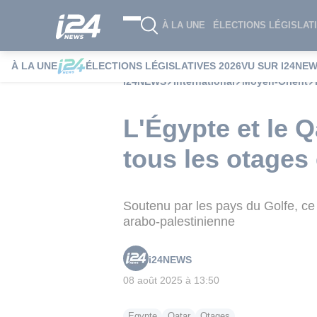
À LA UNE
ÉLECTIONS LÉGISLATI
À LA UNE
ÉLECTIONS LÉGISLATIVES 2026
VU SUR I24NE
i24NEWS
International
Moyen-Orient
L'Égypte et le 
tous les otages 
Soutenu par les pays du Golfe, ce
arabo-palestinienne
i24NEWS
08 août 2025 à 13:50
Egypte
Qatar
Otages