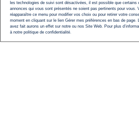
les technologies de suivi sont désactivées, il est possible que certains
annonces qui vous sont présentés ne soient pas pertinents pour vous. 
réapparaître ce menu pour modifier vos choix ou pour retirer votre cons
moment en cliquant sur le lien Gérer mes préférences en bas de page.
avez fait aurons un effet sur notre ou nos Site Web. Pour plus d’informa
à notre politique de confidentialité.
ACTU
FIL INFO
Information
COMITÉ EXÉCUTIF D'
PROFILS D'i24NEWS
NOS ÉMISSIONS
RADIO EN DIRECT
CARRIÈRE
CONTACT
PLAN DU SITE