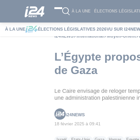
À LA UNE
ÉLECTIONS LÉGISLATI
À LA UNE
ÉLECTIONS LÉGISLATIVES 2026
VU SUR I24NE
i24NEWS
International
Moyen-Orient
L’Égypte propos
de Gaza
Le Caire envisage de reloger temp
une administration palestinienne
i24NEWS
18 février 2025 à 09:41
Israël
Etats-Unis
Gaza
Hamas
Egypte