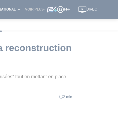
NATIONAL
VOIR PLUS
FR
DIRECT
za
a reconstruction
isées" tout en mettant en place
2 min