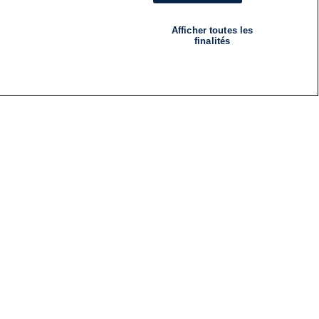
Afficher toutes les
finalités
RADIO
ÉMISSIONS
Nous suivre
ES
S'INSCRIRE À LA NEWSLETTER
ES
CES