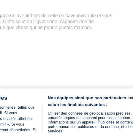
 gaza un avenir hors de cette enclave invivable et sous
s. Cette solution Egyptienne n'apporte rien de
 quelque chose qui ne pourra jamais marcher.
ées
Nos équipes ainsi que nos partenaires ex
selon les finalités suivantes :
onnelles, telles que
il. Si vous
Utiliser des données de géolocalisation précises.
caractéristiques de l’appareil pour l’identificatio
 finalités affichées
informations sur un appareil. Publicités et conte
rnir ». Si vous
performance des publicités et du contenu, étude
eront désactivées. Si
services.