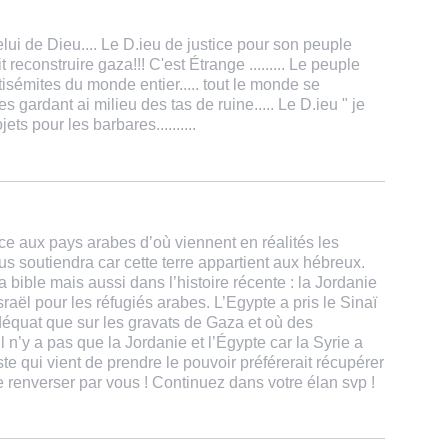
ui de Dieu.... Le D.ieu de justice pour son peuple
t reconstruire gaza!!! C'est Étrange ......... Le peuple
ntisémites du monde entier..... tout le monde se
es gardant ai milieu des tas de ruine..... Le D.ieu " je
ets pour les barbares..........
ce aux pays arabes d’où viennent en réalités les
s soutiendra car cette terre appartient aux hébreux.
 bible mais aussi dans l’histoire récente : la Jordanie
Israël pour les réfugiés arabes. L’Egypte a pris le Sinaï
équat que sur les gravats de Gaza et où des
il n’y a pas que la Jordanie et l’Égypte car la Syrie a
iste qui vient de prendre le pouvoir préférerait récupérer
 renverser par vous ! Continuez dans votre élan svp !