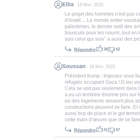
Ellia
18 févr. 2025
Le projet des hommes n'est pas cel
d'Israël.... Le monde entier voudrai
palestinien, le dernier outil des a
bouscule pour les nourrir, tout en l
suis celui qui suis" a aussi des proj
38
42
Répondre
Soussan
18 févr. 2025
Président trump : Imposez vous fa
réfugiés occupant Gaza ! D.ieu vou
Cela se voit pas seulement dans la
a eu un territoire énorme pris sur 
où des logements seraient plus ad
constructions peuvent se faire. Et 
aussi bcp de place et le gvt terror
cette main d’œuvre que de se faire
41
47
Répondre