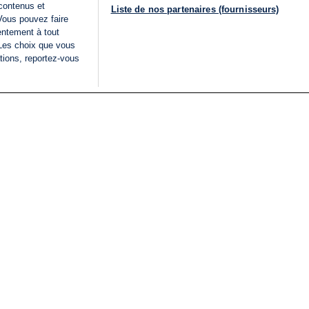
 contenus et
Liste de nos partenaires (fournisseurs)
Vous pouvez faire
entement à tout
 Les choix que vous
tions, reportez-vous
DIRECT
Categories
Juridique
i24NEWS
FIL INFO
CONDITIONS GÉNÉRAL
ÉLECTIONS LÉGISLATIVES
D'UTILISATION
2026
POLITIQUE DE
VU SUR I24NEWS
CONFIDENTIALITÉ
ISRAËL EN GUERRE
CONDITIONS GÉNÉRAL
ANALYSE
PUBLICITAIRE
INTERNATIONAL
DÉCLARATION
INNOV'NATION
D'ACCESSIBILITÉ
GÉRER MES PRÉFÉREN
LISTE DES COOKIES