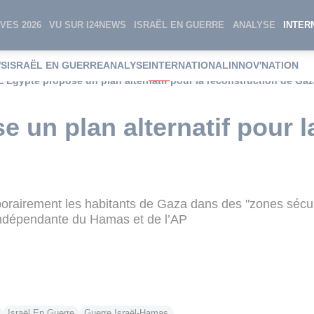
VES 2026
VU SUR I24NEWS
ISRAËL EN GUERRE
ANALYSE
INTER
WS
ISRAËL EN GUERRE
ANALYSE
INTERNATIONAL
INNOV'NATION
L’Égypte propose un plan alternatif pour la reconstruction de Ga
e un plan alternatif pour l
orairement les habitants de Gaza dans des "zones sécur
 indépendante du Hamas et de l’AP
Israël En Guerre
Guerre Israël-Hamas