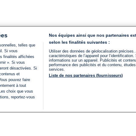
ées
Nos équipes ainsi que nos partenaires ex
selon les finalités suivantes :
onnelles, telles que
il. Si vous
Utiliser des données de géolocalisation précises.
caractéristiques de l’appareil pour l’identificatio
 finalités affichées
informations sur un appareil. Publicités et conte
rnir ». Si vous
performance des publicités et du contenu, étude
eront désactivées. Si
services.
 contenus et
Liste de nos partenaires (fournisseurs)
Vous pouvez faire
entement à tout
 Les choix que vous
tions, reportez-vous
DIRECT
Categories
Juridique