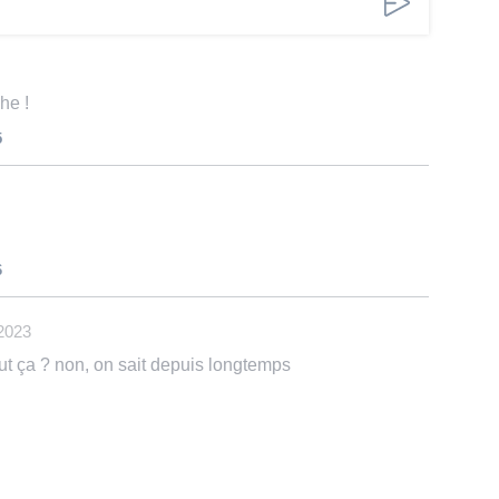
he !
5
6
2023
out ça ? non, on sait depuis longtemps