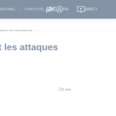
NATIONAL
VOIR PLUS
FR
DIRECT
acte de résistance"
 les attaques
3 min