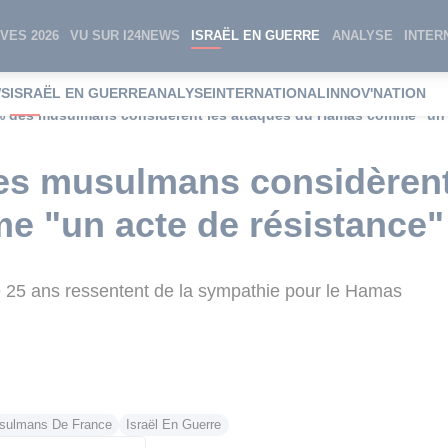
VES 2026
VU SUR I24NEWS
ISRAËL EN GUERRE
ANALYSE
INTER
WS
ISRAËL EN GUERRE
ANALYSE
INTERNATIONAL
INNOV'NATION
 % des musulmans considèrent les attaques du Hamas comme "un 
es musulmans considèrent
 "un acte de résistance"
25 ans ressentent de la sympathie pour le Hamas
sulmans De France
Israël En Guerre