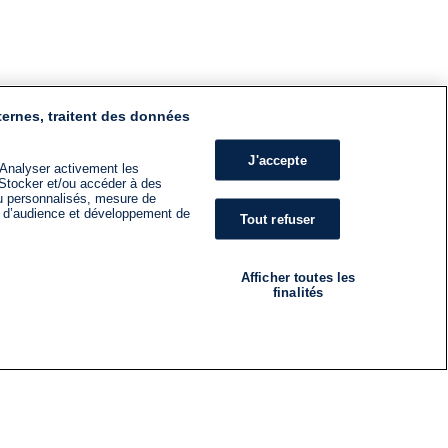
ternes, traitent des données
J'accepte
 Analyser activement les
n. Stocker et/ou accéder à des
nu personnalisés, mesure de
s d’audience et développement de
Tout refuser
Afficher toutes les
finalités
RADIO
ÉMISSIONS
Nous suivre