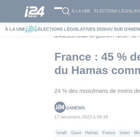
À LA UNE
ÉLECTIONS LÉGISLATI
À LA UNE
ÉLECTIONS LÉGISLATIVES 2026
VU SUR I24NE
i24NEWS
Israël en guerre
France : 45
France : 45 % d
du Hamas comme
24 % des musulmans de moins de 
i24NEWS
17 décembre 2023 à 09:39
Israël
Gaza
Hamas
France
Islam
Mu