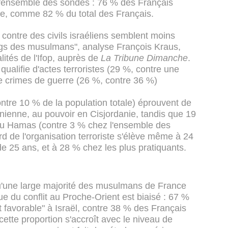
l'ensemble des sondés : 76 % des Français
te, comme 82 % du total des Français.
 contre des civils israéliens semblent moins
angs des musulmans", analyse François Kraus,
alités de l'Ifop, auprès de
La Tribune Dimanche
.
qualifie d'actes terroristes (29 %, contre une
 crimes de guerre (26 %, contre 36 %)
tre 10 % de la population totale) éprouvent de
tinienne, au pouvoir en Cisjordanie, tandis que 19
 du Hamas (contre 3 % chez l'ensemble des
rd de l'organisation terroriste s'élève même à 24
 25 ans, et à 28 % chez les plus pratiquants.
u'une large majorité des musulmans de France
e du conflit au Proche-Orient est biaisé : 67 %
ôt favorable" à Israël, contre 38 % des Français
ette proportion s'accroît avec le niveau de