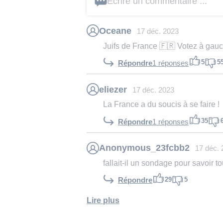
Écrire un commentaire ...
Oceane
17 déc. 2023
Juifs de France 🇫🇷 Votez à gauc
5
5
Répondre
1 réponses
eliezer
17 déc. 2023
La France a du soucis à se faire !
35
Répondre
1 réponses
Anonymous_23fcbb2
17 déc. 
fallait-il un sondage pour savoir t
29
5
Répondre
Lire plus