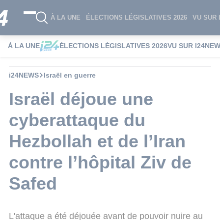
À LA UNE
ÉLECTIONS LÉGISLATIVES 2026
VU SUR 
À LA UNE
ÉLECTIONS LÉGISLATIVES 2026
VU SUR I24NE
i24NEWS
Israël en guerre
Israël déjoue une
cyberattaque du
Hezbollah et de l’Iran
contre l’hôpital Ziv de
Safed
L'attaque a été déjouée avant de pouvoir nuire au