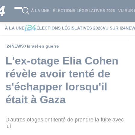
À LA UNE
ÉLECTIONS LÉGISLATIVES 2026
VU SUR 
À LA UNE
ÉLECTIONS LÉGISLATIVES 2026
VU SUR I24NE
i24NEWS
Israël en guerre
L'ex-otage Elia Cohen
révèle avoir tenté de
s'échapper lorsqu'il
était à Gaza
D'autres otages ont tenté de prendre la fuite avec
lui