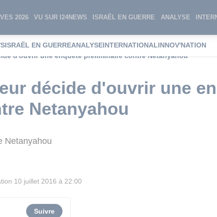
VES 2026
VU SUR I24NEWS
ISRAËL EN GUERRE
ANALYSE
INTER
WS
ISRAËL EN GUERRE
ANALYSE
INTERNATIONAL
INNOV'NATION
écide d'ouvrir une enquête préliminaire contre Netanyahou
reur décide d'ouvrir une e
ntre Netanyahou
ire Netanyahou
tion
10 juillet 2016 à 22:00
Suivre