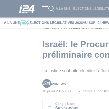
À LA UNE
ÉLECTIONS LÉGISLATI
À LA UNE
ÉLECTIONS LÉGISLATIVES 2026
VU SUR I24NE
i24NEWS
Israël
Israël: le Procureur d
Israël: le Procu
préliminaire co
La justice souhaite élucider l'affa
i24NEWS
10 juillet 2016 à 21:59
dernière modifica
■
Google News
Suivez-nous