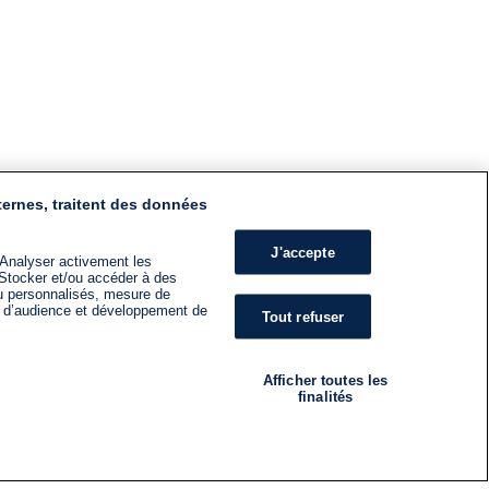
ternes, traitent des données
J'accepte
 Analyser activement les
n. Stocker et/ou accéder à des
nu personnalisés, mesure de
s d’audience et développement de
Tout refuser
Afficher toutes les
finalités
RADIO
ÉMISSIONS