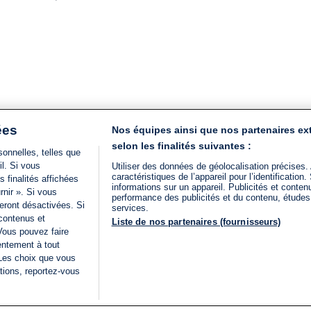
ées
Nos équipes ainsi que nos partenaires ex
selon les finalités suivantes :
onnelles, telles que
il. Si vous
Utiliser des données de géolocalisation précises.
caractéristiques de l’appareil pour l’identificatio
 finalités affichées
informations sur un appareil. Publicités et conte
rnir ». Si vous
performance des publicités et du contenu, étude
eront désactivées. Si
services.
 contenus et
Liste de nos partenaires (fournisseurs)
Vous pouvez faire
entement à tout
 Les choix que vous
tions, reportez-vous
DIRECT