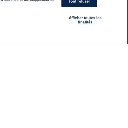
Tout refuser
Afficher toutes les
finalités
RADIO
ÉMISSIONS
Nous suivre
ES
S'INSCRIRE À LA NEWSLETTER
ES
CES