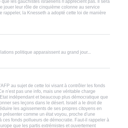
 que les gauchistes israéliens n'apprécient pas. Il sera
de jouer leur rôle de cinquième colonne au service
l le rappeler, la Knesseth a adopté cette loi de manière
lations politique apparaissent au grand jour...
l'AFP au sujet de cette loi visant à contrôler les fonds
e n'est pas une info, mais une véritable charge
 Etat indépendant et beaucoup plus démocratique que
donner ses leçons dans le désert. Israël a le droit de
de réduire les agissements de ses propres citoyens en
le présenter comme un état voyou, proche d'une
 à ces fonds pollueurs de démocratie. Faut-il rappeler à
Europe que les partis extrémistes et ouvertement