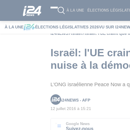
À LA UNE
ÉLECTIONS LÉGISLATI
À LA UNE
ÉLECTIONS LÉGISLATIVES 2026
VU SUR I24NE
i24NEWS
Israël
Israël: l'UE craint que
Israël: l'UE cra
nuise à la démo
L'ONG israélienne Peace Now a quali
i24NEWS - AFP
12 juillet 2016 à 15:21
Google News
Suivez-nous