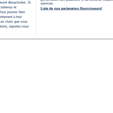
eront désactivées. Si
services.
 contenus et
Liste de nos partenaires (fournisseurs)
Vous pouvez faire
entement à tout
 Les choix que vous
tions, reportez-vous
DIRECT
Categories
Juridique
i24NEWS
FIL INFO
CONDITIONS GÉNÉRAL
ÉLECTIONS LÉGISLATIVES
D'UTILISATION
2026
POLITIQUE DE
VU SUR I24NEWS
CONFIDENTIALITÉ
ISRAËL EN GUERRE
CONDITIONS GÉNÉRAL
ANALYSE
PUBLICITAIRE
INTERNATIONAL
DÉCLARATION
INNOV'NATION
D'ACCESSIBILITÉ
GÉRER MES PRÉFÉREN
LISTE DES COOKIES