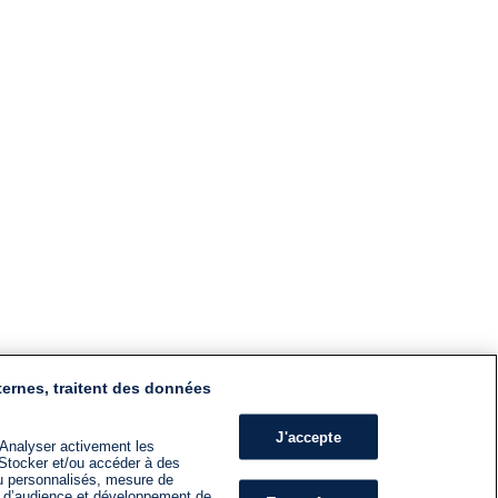
ternes, traitent des données
J'accepte
 Analyser activement les
n. Stocker et/ou accéder à des
nu personnalisés, mesure de
s d’audience et développement de