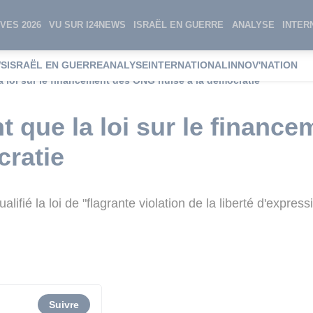
VES 2026
VU SUR I24NEWS
ISRAËL EN GUERRE
ANALYSE
INTER
WS
ISRAËL EN GUERRE
ANALYSE
INTERNATIONAL
INNOV'NATION
 la loi sur le financement des ONG nuise à la démocratie
int que la loi sur le finan
cratie
fié la loi de "flagrante violation de la liberté d'express
Suivre