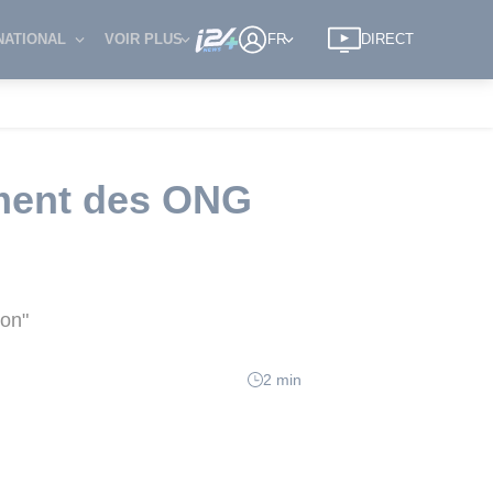
NATIONAL
VOIR PLUS
FR
DIRECT
cement des ONG
ion"
2 min