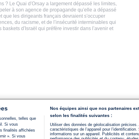
ons ? Le Quai d'Orsay a largement dépassé les limites,
appeler à son agence de propagande qu'elle a dépassé
t que les dirigeants français devraient s'occuper
ences, du racisme, et de l'insécurité interminables qui
 baskets d'Israël qui préfère investir dans l'avenir et
ées
Nos équipes ainsi que nos partenaires ex
selon les finalités suivantes :
onnelles, telles que
il. Si vous
Utiliser des données de géolocalisation précises.
caractéristiques de l’appareil pour l’identificatio
 finalités affichées
informations sur un appareil. Publicités et conte
rnir ». Si vous
performance des publicités et du contenu, étude