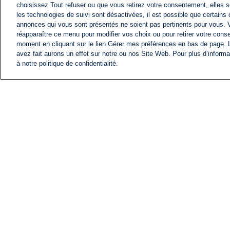
choisissez Tout refuser ou que vous retirez votre consentement, elles s
les technologies de suivi sont désactivées, il est possible que certains
annonces qui vous sont présentés ne soient pas pertinents pour vous. 
réapparaître ce menu pour modifier vos choix ou pour retirer votre cons
moment en cliquant sur le lien Gérer mes préférences en bas de page.
avez fait aurons un effet sur notre ou nos Site Web. Pour plus d’informa
à notre politique de confidentialité.
ACTU
FIL INFO
Information
COMITÉ EXÉCUTIF D'
PROFILS D'i24NEWS
NOS ÉMISSIONS
RADIO EN DIRECT
CARRIÈRE
CONTACT
PLAN DU SITE