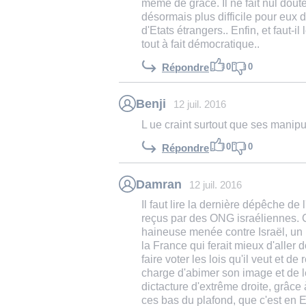
même de grâce. Il ne fait nul doute
désormais plus difficile pour eux 
d'Etats étrangers.. Enfin, et faut-i
tout à fait démocratique..
0
0
Répondre
Benji
12 juil. 2016
L ue craint surtout que ses manipu
0
0
Répondre
Damran
12 juil. 2016
Il faut lire la dernière dépêche de 
reçus par des ONG israéliennes. C
haineuse menée contre Israël, un
la France qui ferait mieux d'aller 
faire voter les lois qu'il veut et 
charge d'abimer son image et de 
dictacture d'extrême droite, grâce
ces bas du plafond, que c'est en 