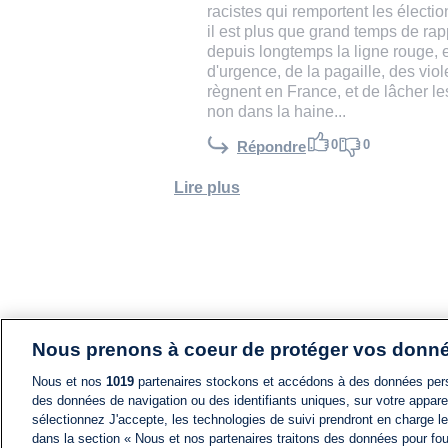
racistes qui remportent les électi
il est plus que grand temps de r
depuis longtemps la ligne rouge, e
d'urgence, de la pagaille, des viol
règnent en France, et de lâcher les
non dans la haine...
0
0
Répondre
Lire plus
Nous prenons à coeur de protéger vos donn
Nous et nos
1019
partenaires stockons et accédons à des données pers
des données de navigation ou des identifiants uniques, sur votre appare
sélectionnez J'accepte, les technologies de suivi prendront en charge les
dans la section « Nous et nos partenaires traitons des données pour fou