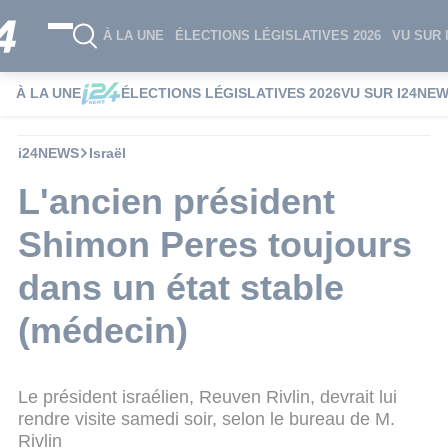
À LA UNE
ÉLECTIONS LÉGISLATIVES 2026
VU SUR 
À LA UNE
ÉLECTIONS LÉGISLATIVES 2026
VU SUR I24NE
i24NEWS
Israël
L'ancien président
Shimon Peres toujours
dans un état stable
(médecin)
Le président israélien, Reuven Rivlin, devrait lui
rendre visite samedi soir, selon le bureau de M.
Rivlin