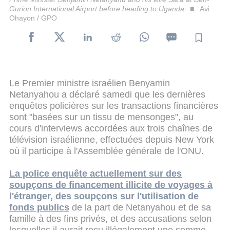
Gurion International Airport before heading to Uganda
Avi
Ohayon / GPO
Le Premier ministre israélien Benyamin
Netanyahou a déclaré samedi que les dernières
enquêtes policières sur les transactions financières
sont "basées sur un tissu de mensonges", au
cours d'interviews accordées aux trois chaînes de
télévision israélienne, effectuées depuis New York
où il participe à l'Assemblée générale de l'ONU.
La police enquête actuellement sur des
soupçons de financement illicite de voyages à
l'étranger, des soupçons sur l'utilisation de
fonds publics
de la part de Netanyahou et de sa
famille à des fins privés, et des accusations selon
lesquelles il aurait reçu illégalement une somme