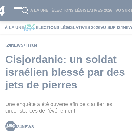
À LA UNE
ÉLECTIONS LÉGISLATIVES 2026
VU SUR 
À LA UNE
ÉLECTIONS LÉGISLATIVES 2026
VU SUR I24NE
i24NEWS
Israël
Cisjordanie: un soldat
israélien blessé par des
jets de pierres
Une enquête a été ouverte afin de clarifier les
circonstances de l’événement
i24NEWS