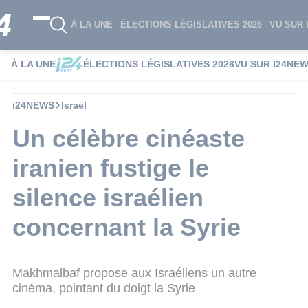
À LA UNE
ÉLECTIONS LÉGISLATIVES 2026
VU SUR 
À LA UNE
ÉLECTIONS LÉGISLATIVES 2026
VU SUR I24NE
i24NEWS
Israël
Un célèbre cinéaste
iranien fustige le
silence israélien
concernant la Syrie
Makhmalbaf propose aux Israéliens un autre
cinéma, pointant du doigt la Syrie