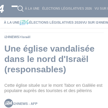
À LA UNE
ÉLECTIONS LÉGISLATIVES 2026
VU SUR 
À LA UNE
ÉLECTIONS LÉGISLATIVES 2026
VU SUR I24NE
i24NEWS
Israël
Une église vandalisée
dans le nord d'Israël
(responsables)
Cette église située sur le mont Tabor en Galilée est
populaire auprès des touristes et des pèlerins
i24NEWS - AFP