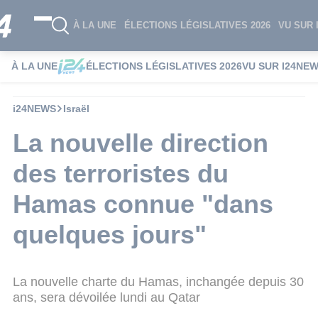
À LA UNE
ÉLECTIONS LÉGISLATIVES 2026
VU SUR 
À LA UNE
ÉLECTIONS LÉGISLATIVES 2026
VU SUR I24NE
i24NEWS
Israël
La nouvelle direction
des terroristes du
Hamas connue "dans
quelques jours"
La nouvelle charte du Hamas, inchangée depuis 30
ans, sera dévoilée lundi au Qatar