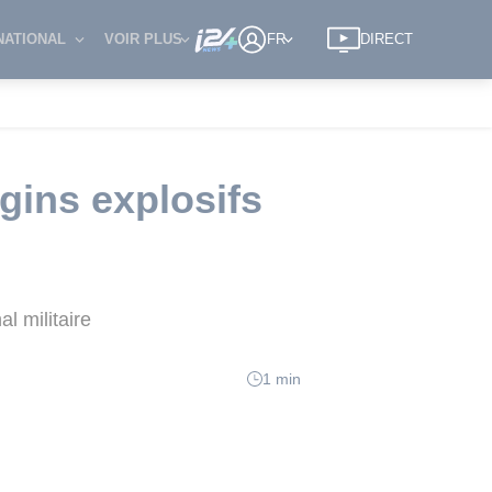
NATIONAL
VOIR PLUS
FR
DIRECT
gins explosifs
l militaire
1 min