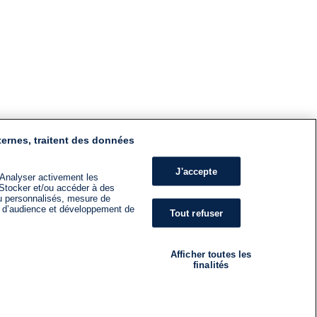
ternes, traitent des données
J'accepte
 Analyser activement les
n. Stocker et/ou accéder à des
nu personnalisés, mesure de
s d’audience et développement de
Tout refuser
Afficher toutes les
finalités
RADIO
ÉMISSIONS