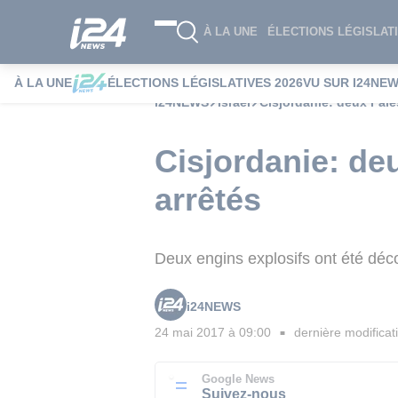
À LA UNE
ÉLECTIONS LÉGISLATI
À LA UNE
ÉLECTIONS LÉGISLATIVES 2026
VU SUR I24NE
i24NEWS
Israël
Cisjordanie: deux Pale
Cisjordanie: de
arrêtés
Deux engins explosifs ont été déco
i24NEWS
24 mai 2017 à 09:00
dernière modificat
■
Google News
Suivez-nous