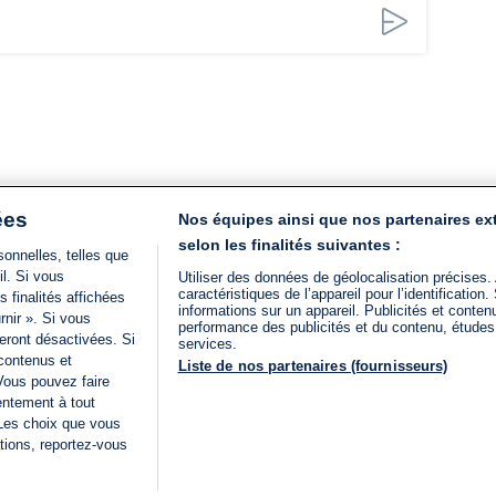
ées
Nos équipes ainsi que nos partenaires ex
selon les finalités suivantes :
onnelles, telles que
il. Si vous
Utiliser des données de géolocalisation précises.
caractéristiques de l’appareil pour l’identificatio
 finalités affichées
informations sur un appareil. Publicités et conte
rnir ». Si vous
performance des publicités et du contenu, étude
eront désactivées. Si
services.
 contenus et
Liste de nos partenaires (fournisseurs)
Vous pouvez faire
entement à tout
 Les choix que vous
tions, reportez-vous
DIRECT