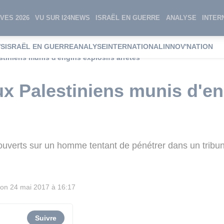
VES 2026
VU SUR I24NEWS
ISRAËL EN GUERRE
ANALYSE
INTER
WS
ISRAËL EN GUERRE
ANALYSE
INTERNATIONAL
INNOV'NATION
stiniens munis d'engins explosifs arrêtés
ux Palestiniens munis d'en
uverts sur un homme tentant de pénétrer dans un tribuna
ion
24 mai 2017 à 16:17
Suivre